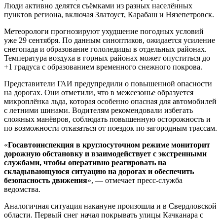
Люди активно делятся съёмками из разных населённых
пунктов региона, включая Златоуст, Карабаш и Нязепетровск.
Метеорологи прогнозируют ухудшение погодных условий
уже 29 сентября. По данным синоптиков, ожидается усиление
снегопада и образование гололедицы в отдельных районах.
Температура воздуха в горных районах может опуститься до
+1 градуса с образованием временного снежного покрова.
Представители ГАИ предупредили о повышенной опасности
на дорогах. Они отметили, что в межсезонье образуется
микроплёнка льда, которая особенно опасная для автомобилей
с летними шинами. Водителям рекомендовали избегать
сложных манёвров, соблюдать повышенную осторожность и
по возможности отказаться от поездок по загородным трассам.
«
Госавтоинспекция в круглосуточном режиме мониторит
дорожную обстановку и взаимодействует с экстренными
службами, чтобы оперативно реагировать на
складывающуюся ситуацию на дорогах и обеспечить
безопасность движения
», — отмечает пресс-служба
ведомства.
Аналогичная ситуация накануне произошла и в Свердловской
области. Первый снег начал покрывать улицы Качканара с