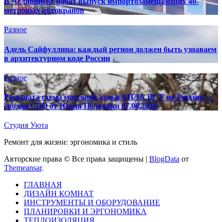
В Челябинске начат выпуск импортозамещающих 40-
метровых автокранов
Разное
Адель Сайфуллина: каждый регион должен быть узнаваем
в архитектурном коде России
Разное
Раскрыта схема массовой атаки БПЛА ВСУ на Россию —
сводка СВО от Юрия Подоляки 07.08.2026
Студия Уюта
Ремонт для жизни: эргономика и стиль
Авторские права © Все права защищены
|
BlogData
от
Themeansar
.
ГЛАВНАЯ
ДИЗАЙН КОМНАТ
ИНСТРУМЕНТЫ И ОБОРУДОВАНИЕ
ПЛАНИРОВКИ И ЭРГОНОМИКА
ТЕПЛОИЗОЛЯЦИЯ