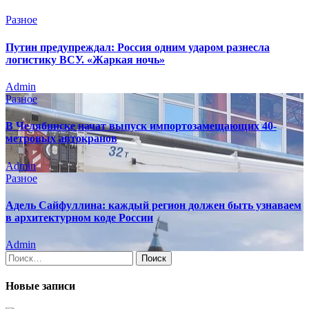
Разное
Путин предупреждал: Россия одним ударом разнесла
логистику ВСУ. «Жаркая ночь»
Admin
Разное
В Челябинске начат выпуск импортозамещающих 40-
метровых автокранов
Admin
Разное
Адель Сайфуллина: каждый регион должен быть узнаваем
в архитектурном коде России
Admin
Найти:
Новые записи