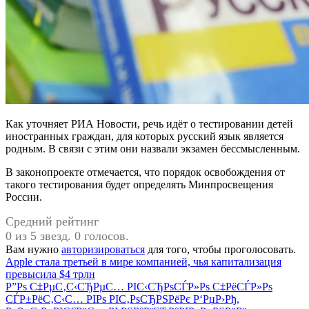
Как уточняет РИА Новости, речь идёт о тестировании детей
иностранных граждан, для которых русский язык является
родным. В связи с этим они назвали экзамен бессмысленным.
В законопроекте отмечается, что порядок освобождения от
такого тестирования будет определять Минпросвещения
России.
Средний рейтинг
0 из 5 звезд. 0 голосов.
Вам нужно
авторизироваться
для того, чтобы проголосовать.
Навигация
Apple стала третьей в мире компанией, чья капитализация
превысила $4 трлн
по
Р”Рѕ С‡РµС‚С‹СЂРµС… РІС‹СЂРѕСЃР»Рѕ С‡РёСЃР»Рѕ
записям
СЃР±РёС‚С‹С… РІРѕ РІС‚РѕСЂРЅРёРє Р‘РџР›Рђ,