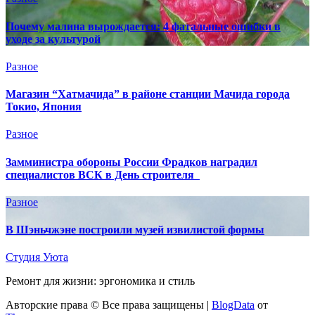
Почему малина вырождается: 4 фатальные ошибки в
уходе за культурой
Разное
Магазин “Хатмачида” в районе станции Мачида города
Токио, Япония
Разное
Замминистра обороны России Фрадков наградил
специалистов ВСК в День строителя
Разное
В Шэньчжэне построили музей извилистой формы
Студия Уюта
Ремонт для жизни: эргономика и стиль
Авторские права © Все права защищены
|
BlogData
от