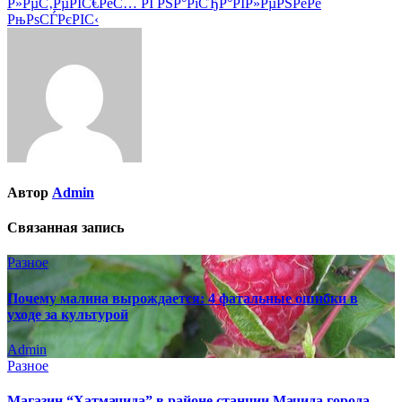
Р»РµС‚РµРІС€РёС… РІ РЅР°РїСЂР°РІР»РµРЅРёРё
РњРѕСЃРєРІС‹
Автор
Admin
Связанная запись
Разное
Почему малина вырождается: 4 фатальные ошибки в
уходе за культурой
Admin
Разное
Магазин “Хатмачида” в районе станции Мачида города