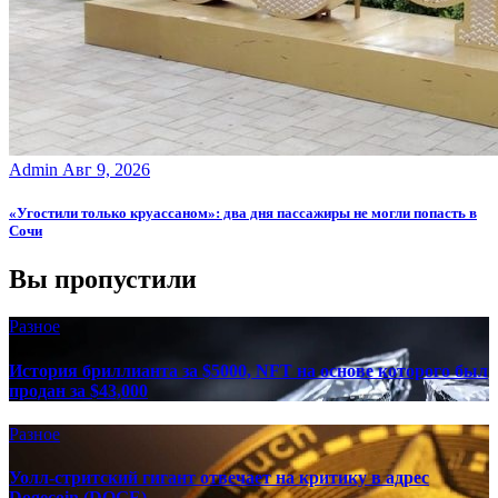
Admin
Авг 9, 2026
«Угостили только круассаном»: два дня пассажиры не могли попасть в
Сочи
Вы пропустили
Разное
История бриллианта за $5000, NFT на основе которого был
продан за $43,000
Разное
Уолл-стритский гигант отвечает на критику в адрес
Dogecoin (DOGE)