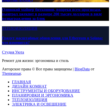
Одинокий майнер биткоинов, вопреки всем прогнозам,
выиграл джекпот в размере 200 тысяч долларов в виде
вознаграждения за блок
ТЕПЛОИЗОЛЯЦИЯ
Грядут масштабные обновления для Ethereum и Solana:
что изменится?
Студия Уюта
Ремонт для жизни: эргономика и стиль
Авторские права © Все права защищены
|
BlogData
от
Themeansar
.
ГЛАВНАЯ
ДИЗАЙН КОМНАТ
ИНСТРУМЕНТЫ И ОБОРУДОВАНИЕ
ПЛАНИРОВКИ И ЭРГОНОМИКА
ТЕПЛОИЗОЛЯЦИЯ
ЭЛЕКТРИКА И ОСВЕЩЕНИЕ