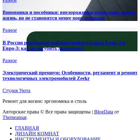
Разное
Виновники и пособники: внедорожники отравляют людям
жизнь, но не становятся менее популярными
Разное
В России разрешили топливо низкого класса Евро-2 и
Евро-3: как не погубить двигатель?
Разное
Электрический премиум: Особенности, регламент и ремонт
технологичных электромобилей Zeekr
Студия Уюта
Ремонт для жизни: эргономика и стиль
Авторские права © Все права защищены
|
BlogData
от
Themeansar
.
ГЛАВНАЯ
ДИЗАЙН КОМНАТ
ИНСТРУМЕНТЫ И ОБОРУДОВАНИЕ