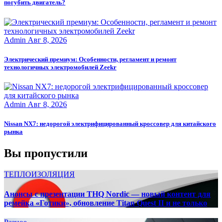
погубить двигатель?
Admin
Авг 8, 2026
Электрический премиум: Особенности, регламент и ремонт
технологичных электромобилей Zeekr
Admin
Авг 8, 2026
Nissan NX7: недорогой электрифицированный кроссовер для китайского
рынка
Вы пропустили
ТЕПЛОИЗОЛЯЦИЯ
Анонсы с презентации THQ Nordic — новый контент для
ремейка «Готики», обновление Titan Quest II и не только