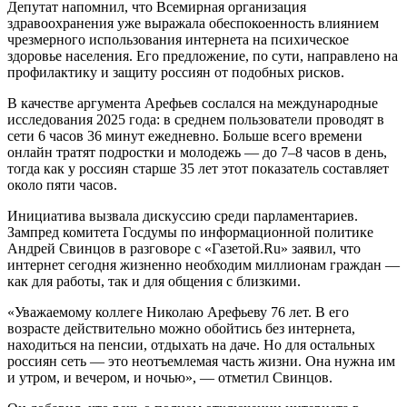
Депутат напомнил, что Всемирная организация
здравоохранения уже выражала обеспокоенность влиянием
чрезмерного использования интернета на психическое
здоровье населения. Его предложение, по сути, направлено на
профилактику и защиту россиян от подобных рисков.
В качестве аргумента Арефьев сослался на международные
исследования 2025 года: в среднем пользователи проводят в
сети 6 часов 36 минут ежедневно. Больше всего времени
онлайн тратят подростки и молодежь — до 7–8 часов в день,
тогда как у россиян старше 35 лет этот показатель составляет
около пяти часов.
Инициатива вызвала дискуссию среди парламентариев.
Зампред комитета Госдумы по информационной политике
Андрей Свинцов в разговоре с «Газетой.Ru» заявил, что
интернет сегодня жизненно необходим миллионам граждан —
как для работы, так и для общения с близкими.
«Уважаемому коллеге Николаю Арефьеву 76 лет. В его
возрасте действительно можно обойтись без интернета,
находиться на пенсии, отдыхать на даче. Но для остальных
россиян сеть — это неотъемлемая часть жизни. Она нужна им
и утром, и вечером, и ночью», — отметил Свинцов.