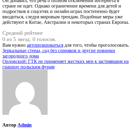
Он добавил, что речь о полном отключении интернета в
стране не идет. Однако ограничение времени для детей и
подростков в соцсетях и онлайн-играх постепенно будет
вводиться, следуя мировым трендам. Подобные меры уже
действуют в Китае, Австралии и некоторых странах Европы.
Средний рейтинг
0 из 5 звезд. 0 голосов.
Вам нужно
авторизироваться
для того, чтобы проголосовать.
Навигация
Зеркальные стены, сад без сорняков и другие новинки
загородного дома
по
Орловский: ГТК не применяет жестких мер к застрявшим на
записям
границе польским фурам
Автор
Admin