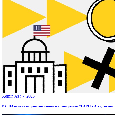
Admin
Авг 7, 2026
В США отложили принятие закона о крипторынке CLARITY Act до осени