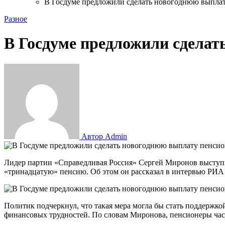
В Госдуме предложили сделать новогоднюю выпла
Разное
В Госдуме предложили сделат
Автор Admin
Лидер партии «Справедливая Россия» Сергей Миронов выступил с предложением ежегодно назначать пенсионерам дополнительную выплату к Новому году — так называемую
«тринадцатую» пенсию. Об этом он рассказал в интервью РИА
Политик подчеркнул, что такая мера могла бы стать поддержк
финансовых трудностей. По словам Миронова, пенсионеры час