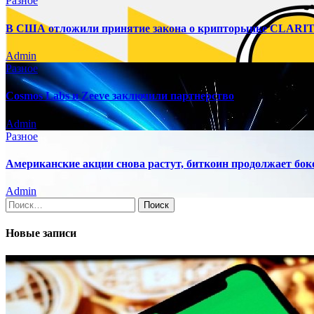
Разное
В США отложили принятие закона о крипторынке CLARITY
Admin
Разное
Cosmos Labs и Zeeve заключили партнерство
Admin
Разное
Американские акции снова растут, биткоин продолжает бок
Admin
Найти:
Новые записи