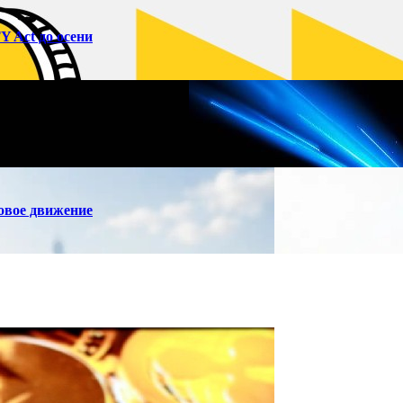
 Act до осени
овое движение