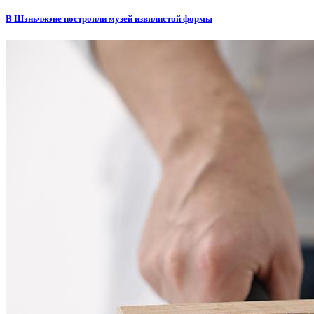
В Шэньчжэне построили музей извилистой формы