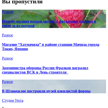
Вы пропустили
Разное
Почему малина вырождается: 4 фатальные ошибки в
уходе за культурой
Разное
Магазин “Хатмачида” в районе станции Мачида города
Токио, Япония
Разное
Замминистра обороны России Фрадков наградил
специалистов ВСК в День строителя
Разное
В Шэньчжэне построили музей извилистой формы
Студия Уюта