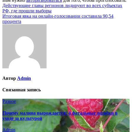
Вам нужно
авторизироваться
для того, чтобы проголосовать.
Навигация
Действующие главы регионов лидируют во всех субъектах
РФ, где прошли выборы
по
Итоговая явка на онлайн-голосовании составила 90,54
записям
процента
Автор
Admin
Связанная запись
Разное
Почему малина вырождается: 4 фатальные ошибки в
уходе за культурой
Admin