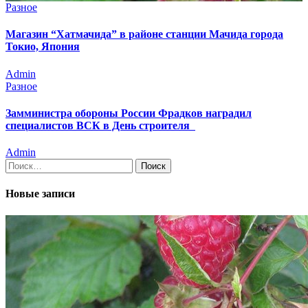
Разное
Магазин “Хатмачида” в районе станции Мачида города
Токио, Япония
Admin
Разное
Замминистра обороны России Фрадков наградил
специалистов ВСК в День строителя
Admin
Найти:
Новые записи