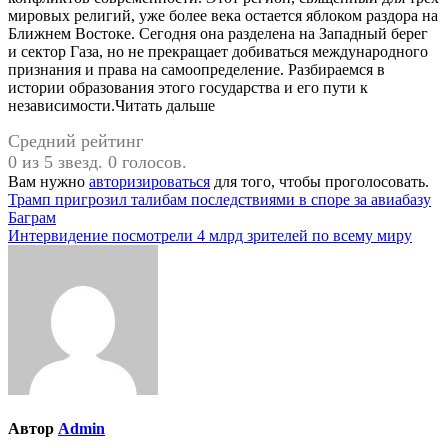
мировых религий, уже более века остается яблоком раздора на
Ближнем Востоке. Сегодня она разделена на Западный берег
и сектор Газа, но не прекращает добиваться международного
признания и права на самоопределение. Разбираемся в
истории образования этого государства и его пути к
независимости.Читать дальше
Средний рейтинг
0 из 5 звезд. 0 голосов.
Вам нужно
авторизироваться
для того, чтобы проголосовать.
Навигация
Трамп пригрозил талибам последствиями в споре за авиабазу
Баграм
по
Интервидение посмотрели 4 млрд зрителей по всему миру
записям
Автор
Admin