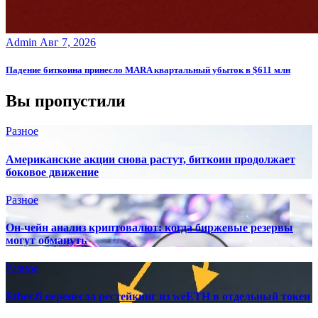
Admin
Авг 7, 2026
Падение биткоина принесло MARA квартальный убыток в $611 млн
Вы пропустили
Разное
Американские акции снова растут, биткоин продолжает
боковое движение
Разное
Он-чейн анализ криптовалют: когда биржевые резервы
могут обмануть
Разное
Ether.fi перенесла рестейкинг из weETH в отдельный токен