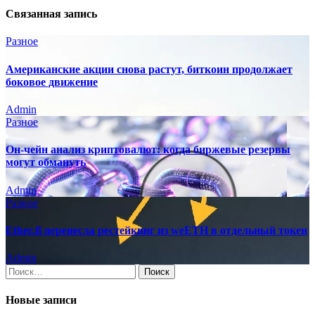
Связанная запись
Разное
Американские акции снова растут, биткоин продолжает
боковое движение
Admin
Разное
Он-чейн анализ криптовалют: когда биржевые резервы
могут обмануть
Admin
Разное
Ether.fi перенесла рестейкинг из weETH в отдельный токен
Admin
Найти:
Новые записи