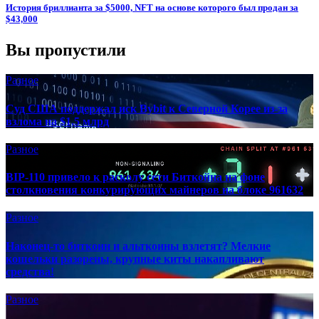
История бриллианта за $5000, NFT на основе которого был продан за
$43,000
Вы пропустили
Разное
Суд США поддержал иск Bybit к Северной Корее из-за
взлома на $1,5 млрд
Разное
BIP-110 привело к расколу сети Биткойна на фоне
столкновения конкурирующих майнеров на блоке 961632
Разное
Наконец-то биткоин и альткоины взлетят? Мелкие
кошельки разорены, крупные киты накапливают
средства!
Разное