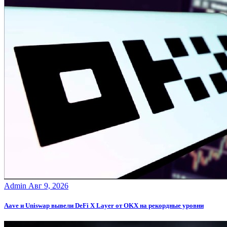
Admin
Авг 9, 2026
Aave и Uniswap вывели DeFi X Layer от OKX на рекордные уровни