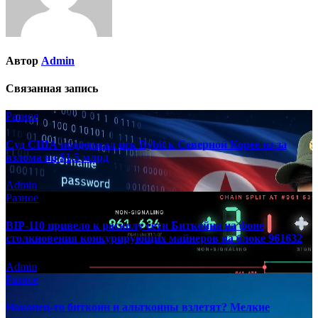
Автор
Admin
Связанная запись
Разное
Суд США поддержал иск Bybit к Северной Корее из-за
взлома на $1,5 млрд
Admin
Разное
BIP-110 привело к расколу сети Биткойна на фоне
столкновения конкурирующих майнеров на блоке 961632
Admin
Разное
Наконец-то биткоин и альткоины взлетят? Мелкие