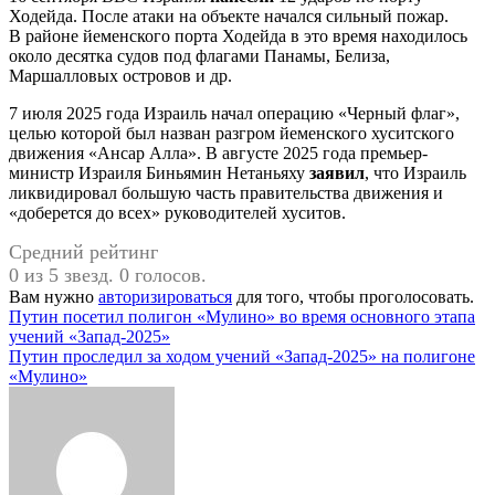
Ходейда. После атаки на объекте начался сильный пожар.
В районе йеменского порта Ходейда в это время находилось
около десятка судов под флагами Панамы, Белиза,
Маршалловых островов и др.
7 июля 2025 года Израиль начал операцию «Черный флаг»,
целью которой был назван разгром йеменского хуситского
движения «Ансар Алла». В августе 2025 года премьер-
министр Израиля Биньямин Нетаньяху
заявил
, что Израиль
ликвидировал большую часть правительства движения и
«доберется до всех» руководителей хуситов.
Средний рейтинг
0 из 5 звезд. 0 голосов.
Вам нужно
авторизироваться
для того, чтобы проголосовать.
Навигация
Путин посетил полигон «Мулино» во время основного этапа
учений «Запад-2025»
по
Путин проследил за ходом учений «Запад-2025» на полигоне
записям
«Мулино»