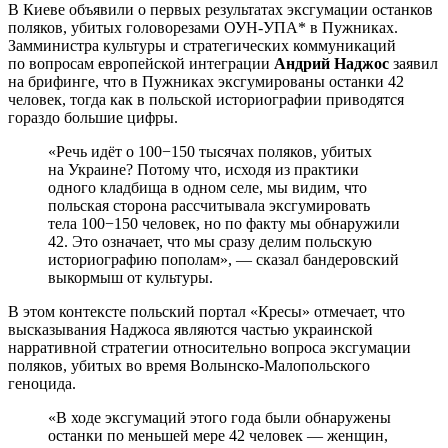
В Киеве объявили о первых результатах эксгумации останков
поляков, убитых головорезами ОУН-УПА* в Пужниках.
Замминистра культуры и стратегических коммуникаций
по вопросам европейской интеграции
Андрий Наджос
заявил
на брифинге, что в Пужниках эксгумированы останки 42
человек, тогда как в польской историографии приводятся
гораздо большие цифры.
«Речь идёт о 100−150 тысячах поляков, убитых
на Украине? Потому что, исходя из практики
одного кладбища в одном селе, мы видим, что
польская сторона рассчитывала эксгумировать
тела 100−150 человек, но по факту мы обнаружили
42. Это означает, что мы сразу делим польскую
историографию пополам», — сказал бандеровский
выкормыш от культуры.
В этом контексте польский портал «Кресы» отмечает, что
высказывания Наджоса являются частью украинской
нарративной стратегии относительно вопроса эксгумации
поляков, убитых во время Волынско-Малопольского
геноцида.
«В ходе эксгумаций этого года были обнаружены
останки по меньшей мере 42 человек — женщин,