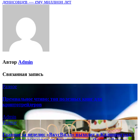
денисовцев — ему миллион лет
записям
Автор
Admin
Связанная запись
Разное
Премиальное чтиво: топ полезных книг для
криптотрейдеров
Admin
Разное
Главное за неделю: «ВкусВилл» выходит в Калининград,