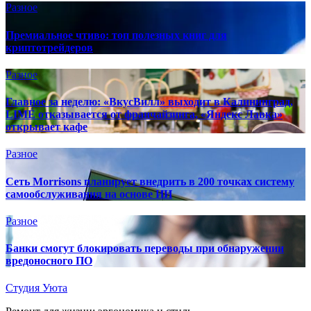
Разное
Премиальное чтиво: топ полезных книг для
криптотрейдеров
Разное
Главное за неделю: «ВкусВилл» выходит в Калининград,
LIMÉ отказывается от франчайзинга, «Яндекс Лавка»
открывает кафе
Разное
Сеть Morrisons планирует внедрить в 200 точках систему
самообслуживания на основе ИИ
Разное
Банки смогут блокировать переводы при обнаружении
вредоносного ПО
Студия Уюта