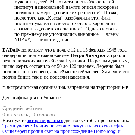
мужчин и детей. Мы отметили, что Украинский
институт национальной памяти описал похороны
поляков как жертв „советских репрессий“. Позже,
после того как „Кресы“ разоблачили этот факт,
институт удалил из своего отчёта о захоронении
фрагмент о „советских жертвах“ . Однако в статье
по-прежнему не упоминались виновные — члены
УПА»*, — пишет издание.
EADaily
дополняет, что в ночь с 12 на 13 февраля 1945 года
бандеровцы под командованием
Петра Хамчука
устроили
резню польских жителей села Пужники. По разным данным,
число жертв составило от 50 до 120 человек. Деревня была
полностью разрушена, а на её месте сейчас лес. Хамчук и его
подчинённые так и не понесли наказания.
*
Экстремистская организация, запрещена на территории РФ
Денацификация на Украине
Средний рейтинг
0 из 5 звезд. 0 голосов.
Вам нужно
авторизироваться
для того, чтобы проголосовать.
Навигация
Трамп уверен: Турция перестанет закупать русскую нефть
Один череп пролил свет на происхождение Homo longi и
по