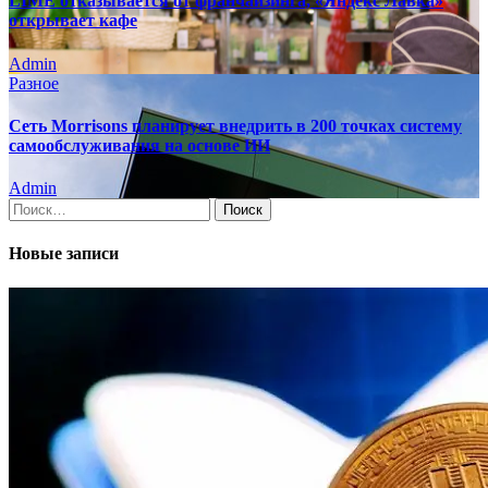
LIMÉ отказывается от франчайзинга, «Яндекс Лавка»
открывает кафе
Admin
Разное
Сеть Morrisons планирует внедрить в 200 точках систему
самообслуживания на основе ИИ
Admin
Найти:
Новые записи