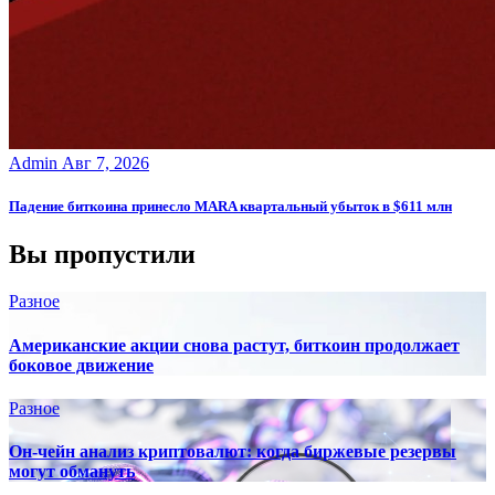
Admin
Авг 7, 2026
Падение биткоина принесло MARA квартальный убыток в $611 млн
Вы пропустили
Разное
Американские акции снова растут, биткоин продолжает
боковое движение
Разное
Он-чейн анализ криптовалют: когда биржевые резервы
могут обмануть