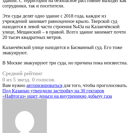
здании. С территории на безопасное расстояние выходят как
сотрудники, так и посетители.
Эти суды делят одно здание с 2018 года, каждое из
учреждений занимает равноценное крыло. Тверской суд
находится в левой части строения №43а на Каланчёвской
улице, Мещанский – в правой. Всего здание занимает почти
20 тысяч квадратных метров.
Каланчёвской улице находится и Басманный суд. Его тоже
эвакуируют.
В Москве эвакуируют три суда, но причина пока неизвестна.
Средний рейтинг
0 из 5 звезд. 0 голосов.
Вам нужно
авторизироваться
для того, чтобы проголосовать.
Навигация
Под Казанью утвердили застройку на 30 гектаров
«Нафтогаз» ищет деньги на внутреннюю добычу газа
по
записям