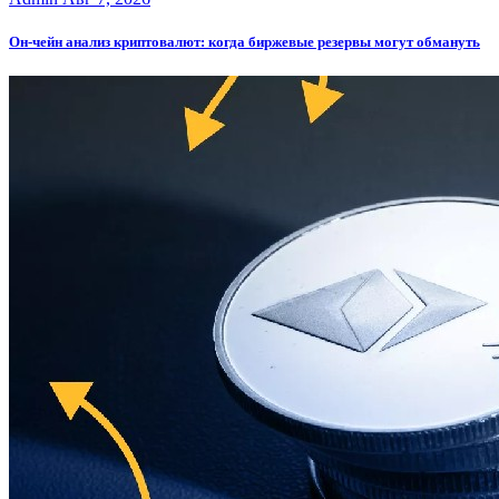
Он-чейн анализ криптовалют: когда биржевые резервы могут обмануть