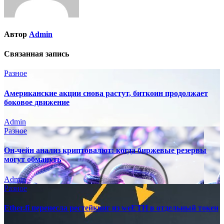
Автор
Admin
Связанная запись
Разное
Американские акции снова растут, биткоин продолжает
боковое движение
Admin
Разное
Он-чейн анализ криптовалют: когда биржевые резервы
могут обмануть
Admin
Разное
Ether.fi перенесла рестейкинг из weETH в отдельный токен