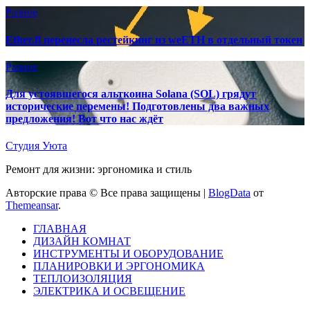
Разное
Ether.fi перенесла рестейкинг из weETH в отдельный токен
Разное
Для устоявшегося альткоина Solana (SOL) грядут
исторические перемены! Подготовлены два важных
предложения! Вот что нас ждёт
Студия Уюта
Ремонт для жизни: эргономика и стиль
Авторские права © Все права защищены
|
BlogData
от
Themeansar
.
ГЛАВНАЯ
ДИЗАЙН КОМНАТ
ИНСТРУМЕНТЫ И ОБОРУДОВАНИЕ
ПЛАНИРОВКИ И ЭРГОНОМИКА
ТЕПЛОИЗОЛЯЦИЯ
ЭЛЕКТРИКА И ОСВЕЩЕНИЕ