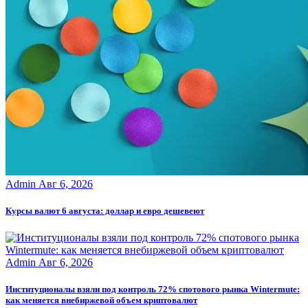
Admin
Авг 6, 2026
Курсы валют 6 августа: доллар и евро дешевеют
Admin
Авг 6, 2026
Институционалы взяли под контроль 72% спотового рынка Wintermute:
как меняется внебиржевой объем криптовалют