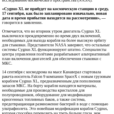
исследованию космического пространства (NASA).
«Cygnus XL не прибудет на космическую станцию в среду,
17 сентября, как было запланировано изначально, новая
дата и время прибытия находятся на рассмотрении», —
говорится в заявлении.
Отмечается, что во вторник утром двигатель Cygnus XL
выключился преждевременно во время двух включений,
необходимых для выхода корабля на более высокую орбиту
для стыковки. Представители NASA заверяют, что остальные
системы Cygnus XL функционируют штатно. Специалисты
центра управления полётами разрабатывают альтернативный
план включения двигателей для обеспечения стыковки с
МКС.
14 сентября с космодрома на мысе Канаверал стартовала
ракета-носитель Falcon 9 компании SpaceX с новым грузовым
кораблем Cygnus XL, предназначенным для пополнения
запасов МКС. На борту корабля находятся материалы,
необходимые для производства кристаллов для
полупроводников, оборудование для модификации
криогенных топливных баков, а также система,
предотвращающая размножение бактерий в воде с помощью
ультрафиолета. Это новейшая модификация корабля Cygnus,
которая способна перевозить на треть больше груза, чем