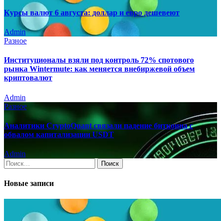
Курсы валют 6 августа: доллар и евро дешевеют
Admin
Разное
Институционалы взяли под контроль 72% спотового
рынка Wintermute: как меняется внебиржевой объем
криптовалют
Admin
Разное
Аналитики CryptoQuant связали падение биткоина с
обвалом капитализации USDT
Admin
Найти:
Новые записи