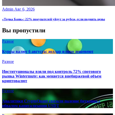
Admin
Авг 6, 2026
«Точка Банк»: 22% покупателей уйдут за рубеж, если поднять цены
Вы пропустили
Разное
Курсы валют 6 августа: доллар и евро дешевеют
Разное
Институционалы взяли под контроль 72% спотового
рынка Wintermute: как меняется внебиржевой объем
криптовалют
Разное
Аналитики CryptoQuant связали падение биткоина с
обвалом капитализации USDT