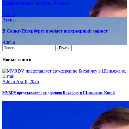
Национального центра «Россия»
Admin
Разное
В Санкт-Петербурге пройдет интерьерный маркет
Admin
Найти:
Новые записи
Admin
Авг 8, 2026
MVRDV представляет арт-деревню Бихайлоу в Шэньчжэне, Китай