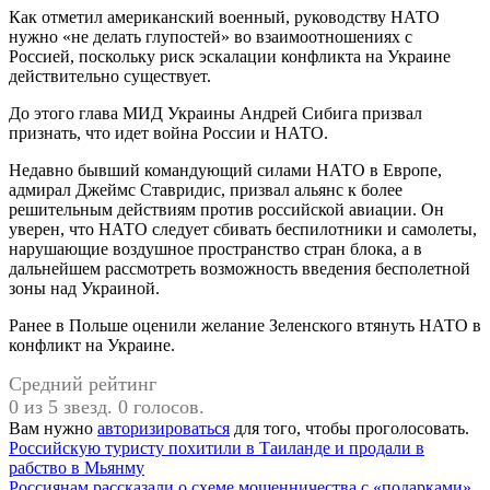
Как отметил американский военный, руководству НАТО
нужно «не делать глупостей» во взаимоотношениях с
Россией, поскольку риск эскалации конфликта на Украине
действительно существует.
До этого глава МИД Украины Андрей Сибига призвал
признать, что идет война России и НАТО.
Недавно бывший командующий силами НАТО в Европе,
адмирал Джеймс Ставридис, призвал альянс к более
решительным действиям против российской авиации. Он
уверен, что НАТО следует сбивать беспилотники и самолеты,
нарушающие воздушное пространство стран блока, а в
дальнейшем рассмотреть возможность введения бесполетной
зоны над Украиной.
Ранее в Польше оценили желание Зеленского втянуть НАТО в
конфликт на Украине.
Средний рейтинг
0 из 5 звезд. 0 голосов.
Вам нужно
авторизироваться
для того, чтобы проголосовать.
Навигация
Российскую туристу похитили в Таиланде и продали в
рабство в Мьянму
по
Россиянам рассказали о схеме мошенничества с «подарками»