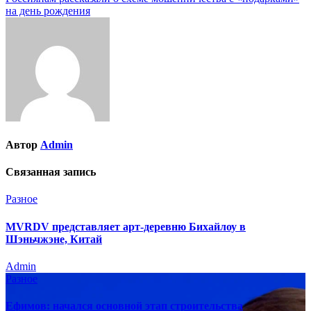
записям
на день рождения
Автор
Admin
Связанная запись
Разное
MVRDV представляет арт-деревню Бихайлоу в
Шэньчжэне, Китай
Admin
Разное
Ефимов: начался основной этап строительства