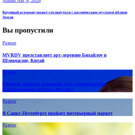
Admin
Авг 8, 2026
Крупный астероид может столкнуться с космическим мусором вблизи
Земли
Вы пропустили
Разное
MVRDV представляет арт-деревню Бихайлоу в
Шэньчжэне, Китай
Разное
Ефимов: начался основной этап строительства
Национального центра «Россия»
Разное
В Санкт-Петербурге пройдет интерьерный маркет
Разное