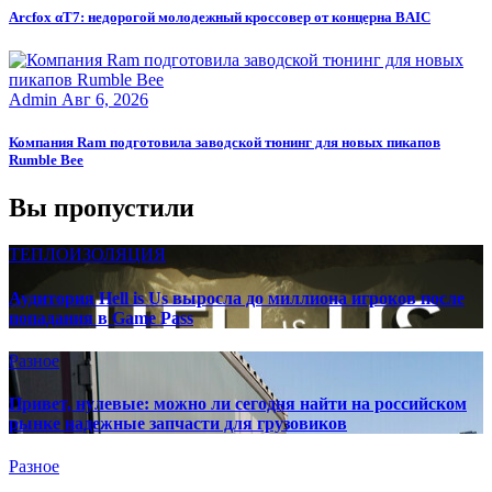
Arcfox αT7: недорогой молодежный кроссовер от концерна BAIC
Admin
Авг 6, 2026
Компания Ram подготовила заводской тюнинг для новых пикапов
Rumble Bee
Вы пропустили
ТЕПЛОИЗОЛЯЦИЯ
Аудитория Hell is Us выросла до миллиона игроков после
попадания в Game Pass
Разное
Привет, нулевые: можно ли сегодня найти на российском
рынке надежные запчасти для грузовиков
Разное