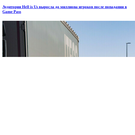
Аудитория Hell is Us выросла до миллиона игроков после попадания в
Game Pass