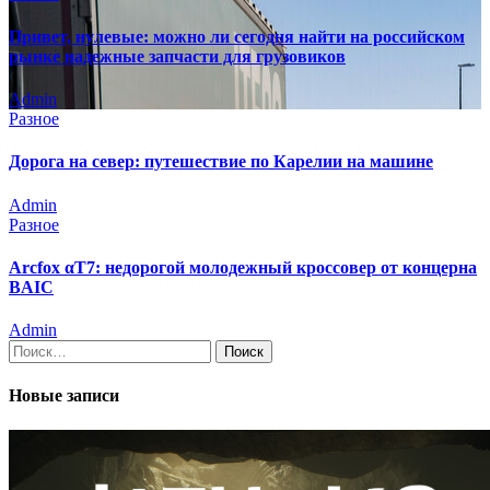
Привет, нулевые: можно ли сегодня найти на российском
рынке надежные запчасти для грузовиков
Admin
Разное
Дорога на север: путешествие по Карелии на машине
Admin
Разное
Arcfox αT7: недорогой молодежный кроссовер от концерна
BAIC
Admin
Найти:
Новые записи