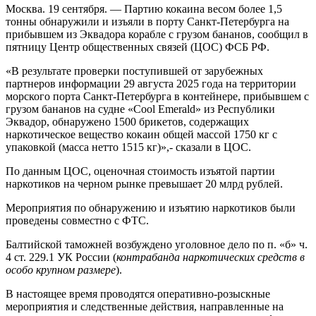
Москва. 19 сентября. — Партию кокаина весом более 1,5
тонны обнаружили и изъяли в порту Санкт-Петербурга на
прибывшем из Эквадора корабле с грузом бананов, сообщил в
пятницу Центр общественных связей (ЦОС) ФСБ РФ.
«В результате проверки поступившей от зарубежных
партнеров информации 29 августа 2025 года на территории
морского порта Санкт-Петербурга в контейнере, прибывшем с
грузом бананов на судне «Cool Emerald» из Республики
Эквадор, обнаружено 1500 брикетов, содержащих
наркотическое вещество кокаин общей массой 1750 кг с
упаковкой (масса нетто 1515 кг)»,- сказали в ЦОС.
По данным ЦОС, оценочная стоимость изъятой партии
наркотиков на черном рынке превышает 20 млрд рублей.
Мероприятия по обнаружению и изъятию наркотиков были
проведены совместно с ФТС.
Балтийской таможней возбуждено уголовное дело по п. «б» ч.
4 ст. 229.1 УК России (
контрабанда наркотических средств в
особо крупном размере
).
В настоящее время проводятся оперативно-розыскные
мероприятия и следственные действия, направленные на