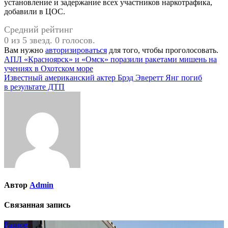
установление и задержание всех участников наркотрафика,
добавили в ЦОС.
Средний рейтинг
0 из 5 звезд. 0 голосов.
Вам нужно
авторизироваться
для того, чтобы проголосовать.
Навигация
АПЛ «Красноярск» и «Омск» поразили ракетами мишень на
учениях в Охотском море
по
Известный американский актер Брэд Эверетт Янг погиб
записям
в результате ДТП
Автор
Admin
Связанная запись
Разное