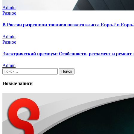
Admin
Разное
В России разрешили топливо низкого класса Евро-2 и Евро-3
Admin
Разное
Электрический премиум: Особенности, регламент и ремонт
Admin
Найти:
Новые записи