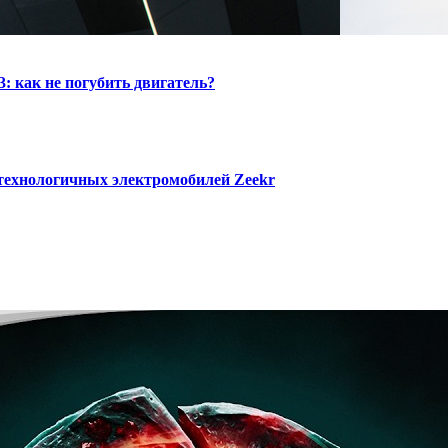
: как не погубить двигатель?
 технологичных электромобилей Zeekr