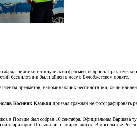
 сентября, грибники наткнулись на фрагменты дрона. Практиче
ретий беспилотник был найден в лесу в Бялобжегском повяте.
агменты предметов, напоминающих беспилотники, были найдены 
ислав Косиняк-Камыш
призвал граждан не фотографировать р
ков в Польше был собран 10 сентября. Официальная Варшава т
на территории Польши не планировались». В посольстве России