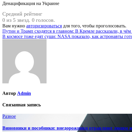
Денацификация на Украине
Средний рейтинг
0 из 5 звезд. 0 голосов.
Вам нужно
авторизироваться
для того, чтобы проголосовать.
Навигация
Путин и Трамп сходятся в главном: В Кремле рассказали, в чё
В космосе тоже едят суши: NASA показало, как астронавты го
по
записям
Автор
Admin
Связанная запись
Разное
Виновники и пособники: внедорожники отравляют людям жи