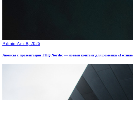
Admin
Авг 8, 2026
Анонсы с презентации THQ Nordic — новый контент для ремейка «Готики», 