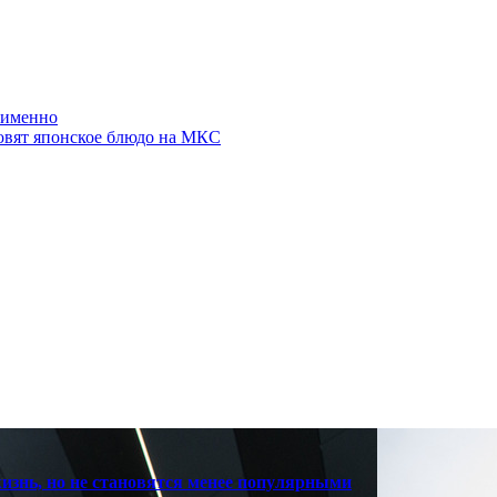
м именно
товят японское блюдо на МКС
знь, но не становятся менее популярными