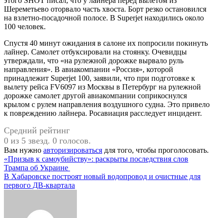
этого SHOT писал, что у лайнера перед вылетом из
Шереметьево оторвало часть хвоста. Борт резко остановился
на взлетно-посадочной полосе. В Superjet находились около
100 человек.
Спустя 40 минут ожидания в салоне их попросили покинуть
лайнер. Самолет отбуксировали на стоянку. Очевидцы
утверждали, что «на рулежной дорожке вырвало руль
направления». В авиакомпании «Россия», которой
принадлежит Superjet 100, заявили, что при подготовке к
вылету рейса FV6097 из Москвы в Петербург на рулежной
дорожке самолет другой авиакомпании соприкоснулся
крылом с рулем направления воздушного судна. Это привело
к повреждению лайнера. Росавиация расследует инцидент.
Средний рейтинг
0 из 5 звезд. 0 голосов.
Вам нужно
авторизироваться
для того, чтобы проголосовать.
Навигация
«Призыв к самоубийству»: раскрыты последствия слов
Трампа об Украине
по
В Хабаровске построят новый водопровод и очистные для
записям
первого ДВ-квартала