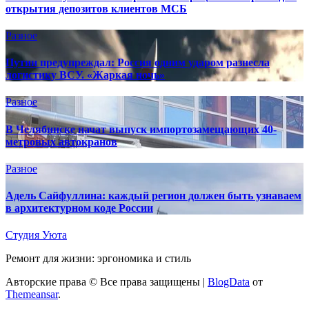
открытия депозитов клиентов МСБ
Разное
Путин предупреждал: Россия одним ударом разнесла
логистику ВСУ. «Жаркая ночь»
Разное
В Челябинске начат выпуск импортозамещающих 40-
метровых автокранов
Разное
Адель Сайфуллина: каждый регион должен быть узнаваем
в архитектурном коде России
Студия Уюта
Ремонт для жизни: эргономика и стиль
Авторские права © Все права защищены
|
BlogData
от
Themeansar
.