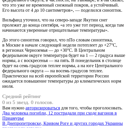
что это уже не временный снежный покров, а устойчивый.
Его высота от 4 до 10 сантиметров», — поделился синоптик.
Вильфанд уточнил, что на северо-западе Якутии снег
пролежит до конца сентября, «а это уже тот период, когда там
начинаются уверенные отрицательные температуры».
До этого синоптик говорил, что пПо словам синоптика,
в Москве в начале следующей недели потеплеет до +27°C,
в регионах Черноземья — до +30°C. В Центральном
федеральном округе температура будет на 1 — 2 градуса выше
нормы, а с воскресенья — на пять. В понедельник в столице
будет на семь градусов теплее нормы, а на юге Центрального
федерального округа — на восемь градусов теплее.
Практически на всей европейской территории России
ожидается повышение температуры до климатических норм
июля.
Средний рейтинг
0 из 5 звезд. 0 голосов.
Вам нужно
авторизироваться
для того, чтобы проголосовать.
Навигация
Два человека погибли, 12 пострадали при сходе вагонов в
Приамурье
по
В Днепропетровске, Кривом Роге и других городах Украины