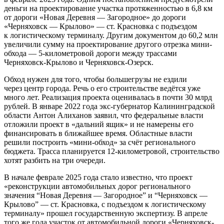
деньги на проектирование участка протяженностью в 6,8 км
от дороги «Новая Деревня — Загородное» до дороги
«Черняховск — Крылово» — ст. Красновка с подъездом
к логистическому терминалу. Другим документом до 60,2 млн
увеличили сумму на проектирование другого отрезка мини-
обхода — 5-километровой дороги между трассами
Черняховск-Крылово и Черняховск-Озерск.
Обход нужен для того, чтобы большегрузы не ездили
через центр города. Речь о его строительстве ведётся уже
много лет. Реализация проекта оценивалась в почти 30 млрд
рублей. В январе 2022 года экс-губернатор Калининградской
области Антон Алиханов заявил, что федеральные власти
отложили проект в «дальний ящик» и не намерены его
финансировать в ближайшее время. Областные власти
решили построить «мини-обход» за счёт регионального
бюджета. Трасса планируется 12-километровой, строительство
хотят разбить на три очереди.
В начале феврале 2025 года стало известно, что проект
«реконструкции автомобильных дорог регионального
значения “Новая Деревня — Загородное” и “Черняховск —
Крылово” — ст. Красновка, с подъездом к логистическому
терминалу» прошел государственную экспертизу. В апреле
того же года участок от автомобильной дороги «Черняховск-