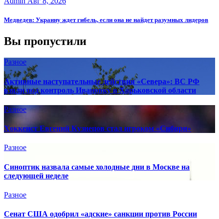
Admin
Авг 8, 2026
Медведев: Украину ждет гибель, если она не найдет разумных лидеров
Вы пропустили
Разное
Активные наступательные действия «Севера»: ВС РФ
взяли под контроль Ивановку в Харьковской области
Разное
Хоккеист Евгений Кузнецов стал игроком «Сибири»
Разное
Синоптик назвала самые холодные дни в Москве на
следующей неделе
Разное
Сенат США одобрил «адские» санкции против России