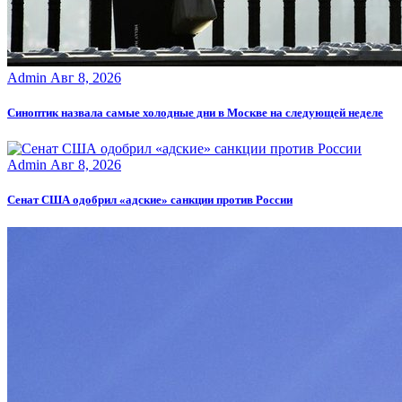
Admin
Авг 8, 2026
Синоптик назвала самые холодные дни в Москве на следующей неделе
Admin
Авг 8, 2026
Сенат США одобрил «адские» санкции против России