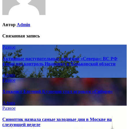
Автор
Admin
Связанная запись
Разное
Активные наступательные действия «Севера»: ВС РФ
взяли под контроль Ивановку в Харьковской области
Admin
Разное
Хоккеист Евгений Кузнецов стал игроком «Сибири»
Admin
Разное
Синоптик назвала самые холодные дни в Москве на
следующей неделе