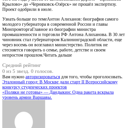
Крылово» до «Черняховск-Озёрск» не прошёл экспертизу.
Проект одобрили в июле.
Узнать больше по темеАнтон Алиханов: биография самого
молодого губернатора в современной России и главы
МинпромторгаГлавное из биографии министра
промышленности и торговли РФ Антона Алиханова. В 30 лет
чиновник стал губернатором Калининградской области, еще
через восемь он возглавил министерство. Политик не
стесняется говорить о семье, работе, детстве и своем
непростом прошлом.Читать дальше
Средний рейтинг
0 из 5 звезд. 0 голосов.
Вам нужно
авторизироваться
для того, чтобы проголосовать.
Навигация
Эталонный город: В Москве дали старт II Всероссийскому
конкурсу студенческих проектов
по
«Поляки не готовы» — Дандыкин: Одна ракета вскрыла
записям
уровень армии Варшавы.