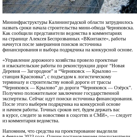
Мининфраструктуры Калининградской области затруднилось
назвать сроки начала строительства мини-обхода Черняховска.
Как сообщили представители ведомства в комментариях
на странице Алексея Беспрозванных «ВКонтакте», работы
начнутся после завершения поисков источника
финансирования и выбора подрядчика на конкурсной основе.
«Управление дорожного хозяйства провело проектные
и изыскательские работы по реконструкции дорог “Новая
Деревня — Загородное” и “Черняховск — Крылово —
станция Красновка”, с подъездом к логистическому
терминалу и строительству новой дороги от трассы
“Черняховск — Крылово” до дороги “Черняховск — Озёрск”.
Получено положительное заключение государственной
экспертизы. Сейчас идут поиски источника финансирования.
После этого выберем подрядчика на конкурсной основе
и начнем работы. Точных сроков нет, будем держать вас
в курсе, следите за новостями в соцсетях и СМИ», — следует
из комментария ведомства.
Напомним, что средства на проектирование выделили
в феврале 2023 года. Одним постановлением предусмотрели