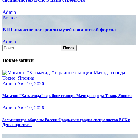
Admin
Разное
В Шэньчжэне построили музей извилистой формы
Admin
Найти:
Новые записи
Admin
Авг 10, 2026
Магазин “Хатмачида” в районе станции Мачида города Токио, Япония
Admin
Авг 10, 2026
Замминистра обороны России Фрадков наградил специалистов ВСК в
День строителя