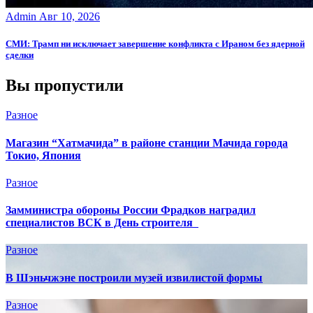
Admin
Авг 10, 2026
СМИ: Трамп ни исключает завершение конфликта с Ираном без ядерной
сделки
Вы пропустили
Разное
Магазин “Хатмачида” в районе станции Мачида города
Токио, Япония
Разное
Замминистра обороны России Фрадков наградил
специалистов ВСК в День строителя
Разное
В Шэньчжэне построили музей извилистой формы
Разное