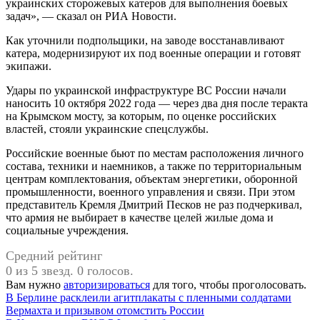
украинских сторожевых катеров для выполнения боевых
задач», — сказал он РИА Новости.
Как уточнили подпольщики, на заводе восстанавливают
катера, модернизируют их под военные операции и готовят
экипажи.
Удары по украинской инфраструктуре ВС России начали
наносить 10 октября 2022 года — через два дня после теракта
на Крымском мосту, за которым, по оценке российских
властей, стояли украинские спецслужбы.
Российские военные бьют по местам расположения личного
состава, техники и наемников, а также по территориальным
центрам комплектования, объектам энергетики, оборонной
промышленности, военного управления и связи. При этом
представитель Кремля Дмитрий Песков не раз подчеркивал,
что армия не выбирает в качестве целей жилые дома и
социальные учреждения.
Средний рейтинг
0 из 5 звезд. 0 голосов.
Вам нужно
авторизироваться
для того, чтобы проголосовать.
Навигация
В Берлине расклеили агитплакаты с пленными солдатами
Вермахта и призывом отомстить России
по