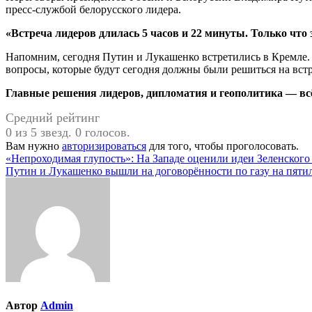
пресс-службой белорусского лидера.
«Встреча лидеров длилась 5 часов и 22 минуты. Только чт
Напомним, сегодня Путин и Лукашенко встретились в Кремле. L
вопросы, которые будут сегодня должны были решиться на встр
Главные решения лидеров, дипломатия и геополитика — всё 
Средний рейтинг
0 из 5 звезд. 0 голосов.
Вам нужно
авторизироваться
для того, чтобы проголосовать.
Навигация
«Непроходимая глупость»: На Западе оценили идеи Зеленского
Путин и Лукашенко вышли на договорённости по газу на пяти
по
записям
Автор
Admin