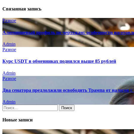
Связанная запись
Разное
Алюминиевый профиль по чертежам: особенности изготовл
Admin
Разное
Курс USDT в обменниках поднялся выше 85 рублей
Admin
Разное
Два сенатора предлолжили освободить Трампа от налогов с
Admin
Найти:
Новые записи