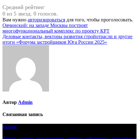
Средний рейтинг
0 из 5 звезд. 0 голосов.
Вам нужно
авторизироваться
для того, чтобы проголосовать.
Навигация
Овчинский: на западе Москвы построят
многофункциональный комплекс по проекту КРТ
по
Деловые контакты, векторы развития стройотрасли и другие
записям
итоги «Форума застройщиков Юга России 2025»
Автор
Admin
Связанная запись
Разное
Acura готовит предвестника нового гибридного кроссовера