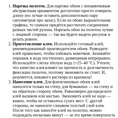
Нарезка полотен.
Для нарезки обоев с ненавязчивым
абстрактным орнаментом достаточно просто отмерить
длину (но лучше оставить дополнительно пару
сантиметров про запас). Если на обоях выразительная
графика, то сначала придётся рассчитать соединения
разных частей рулона. Нарезать обои на полотна лучше
с лицевой стороны — так вы будете видеть рисунок и
резать ровнее.
Приготовление клея.
Используйте готовый клей,
рекомендованный производителем обоев. Разводите
клей правильно, чтобы избежать комочков. Заливайте
порошок в воду постепенно, размешивая непрерывно.
Используйте слегка тёплую воду (+25–40 °C). Учтите,
что качество клея влияет на прочность и долговечность
фиксации полотен, поэтому экономить не стоит. И,
разумеется, никакого раствора из крахмала!
Нанесение клея.
Для флизелиновых обоев клей
наносится только на стену, для бумажных — на стену и
на обратную сторону обоев. Равномерно распределите
клей валиком или кистью. Экономить клей не надо —
важно, чтобы не оставалось сухих мест. С другой
стороны, не наносите слишком толстый слой клея.
После того как нанесёте клей на полотно, можно
подождать несколько минут — за это время поверхность