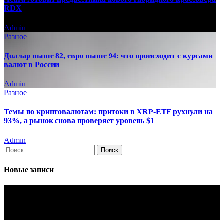
RDX
Admin
Разное
Доллар выше 82, евро выше 94: что происходит с курсами
валют в России
Admin
Разное
Темы по криптовалютам: притоки в XRP-ETF рухнули на
93%, а рынок снова проверяет уровень $1
Admin
Найти:
Новые записи