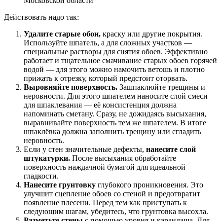
Московской области
Действовать надо так:
Удалите старые обои,
краску или другие покрытия.
Используйте шпатель, а для сложных участков —
специальные растворы для снятия обоев. Эффективно
работает и тщательное смачивание старых обоев горячей
водой — для этого можно намочить ветошь и плотно
прижать к отрезку, который предстоит оторвать.
Выровняйте поверхность.
Зашпаклюйте трещины и
неровности. Для этого шпателем наносите слой смеси
для шпаклевания — её консистенция должна
напоминать сметану. Сразу, не дожидаясь высыхания,
выравнивайте поверхность тем же шпателем. В итоге
шпаклёвка должна заполнить трещину или сгладить
неровность.
Если у стен значительные дефекты,
нанесите слой
штукатурки.
После высыхания обработайте
поверхность наждачной бумагой для идеальной
гладкости.
Нанесите грунтовку
глубокого проникновения. Это
улучшит сцепление обоев со стеной и предотвратит
появление плесени. Перед тем как приступать к
следующим шагам, убедитесь, что грунтовка высохла.
Разметьте стены
с помощью уровня и карандаша. Для