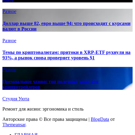
Разное
Доллар выше 82, евро выше 94: что происходит с курсами
валют в России
Разное
Темы по криптовалютам: притоки в XRP-ETF рухнули на
93%, а рынок снова проверяет уровень $1
Разное
Премиальное чтиво: топ полезных книг для
криптотрейдеров
Студия Уюта
Ремонт для жизни: эргономика и стиль
Авторские права © Все права защищены
|
BlogData
от
Themeansar
.
ГЛАВНАЯ