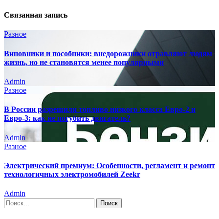
Связанная запись
Разное
Виновники и пособники: внедорожники отравляют людям
жизнь, но не становятся менее популярными
Admin
Разное
В России разрешили топливо низкого класса Евро-2 и
Евро-3: как не погубить двигатель?
Admin
Разное
Электрический премиум: Особенности, регламент и ремонт
технологичных электромобилей Zeekr
Admin
Найти: