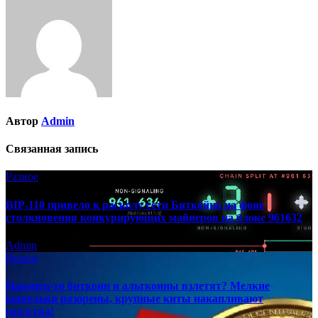
Автор
Admin
Связанная запись
Разное
BIP-110 привело к расколу сети Биткойна на фоне
столкновения конкурирующих майнеров на блоке 961632
Admin
Разное
Наконец-то биткоин и альткоины взлетят? Мелкие
кошельки разорены, крупные киты накапливают
средства!