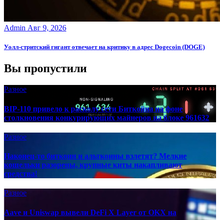
Admin
Авг 9, 2026
Уолл-стритский гигант отвечает на критику в адрес Dogecoin (DOGE)
Вы пропустили
Разное
BIP-110 привело к расколу сети Биткойна на фоне
столкновения конкурирующих майнеров на блоке 961632
Разное
Наконец-то биткоин и альткоины взлетят? Мелкие
кошельки разорены, крупные киты накапливают
средства!
Разное
Aave и Uniswap вывели DeFi X Layer от OKX на