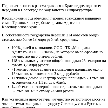
Первоначально иск рассматривался в Краснодаре, однако его
передали в Волгоград по ходатайству Генпрокуратуры.
Кассационный суд объяснил перенос возможным влиянием
семьи Траховых на судебные органы Адыгеи и
Краснодарского края.
В собственность государства перешли 214 объектов общей
стоимостью более 13 млрд рублей, среди них:
100% долей в компаниях ООО «ТК „Монорама
Адыгея“» и ООО «Лаки», на которые было оформлено
имущество на 5,5 млрд рублей;
118 земельных участков общей площадью 26 гектаров на
сумму 3,7 млрд рублей;
71 коммерческое здание и помещение площадью около
13 тыс. кв. м стоимостью 3 млрд рублей;
11 жилых домов и квартир общей площадью 2,1 тыс. кв.
м, оцененных в 1,1 млрд рублей;
14 объектов незавершённого строительства площадью
3,8 тыс. кв. м на сумму 74 млн рублей.
Как установила прокуратура, имущество регистрировалось на
членов семьи экс-судьи — супругу Светлану, сына Рустема,
дочь Сусану и тестя.