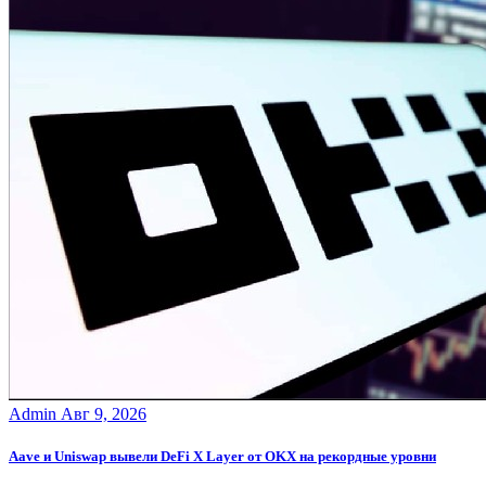
Admin
Авг 9, 2026
Aave и Uniswap вывели DeFi X Layer от OKX на рекордные уровни