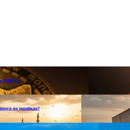
in (DOGE)
учимся на ошибках?