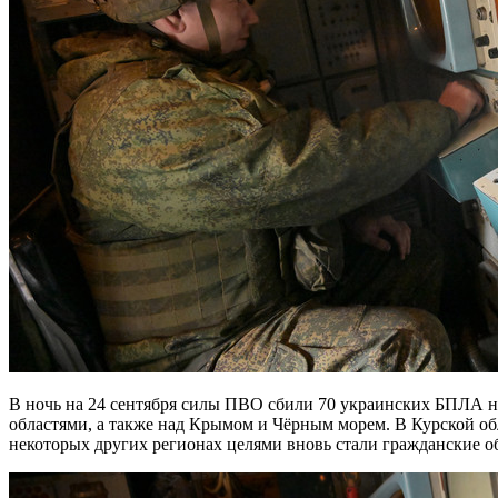
В ночь на 24 сентября силы ПВО сбили 70 украинских БПЛА над Россией, сообщили в Минобороны. Беспилотники были перехвачены над Белгородской, Курской, Ростовской, Волгоградской
областями, а также над Крымом и Чёрным морем. В Курской об
некоторых других регионах целями вновь стали гражданские об