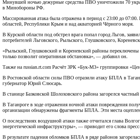
Минувшей ночью дежурные средства ПВО уничтожили 70 украи
в Минобороны РФ.
Массированная атака была отражена в период с 23:00 до 07:00
областей, Республики Крым и над акваторией Чёрного моря.
В Курской области под обстрел врага попал город Льгов, заяв
потребителей Льговского, Рыльского, Глушковского, Кореневс
«Рыльский, Глушковский и Кореневский районы переключены н
только позволит оперативная обстановка», — добавил он.
Также на russian.rt.com Расчёт ЗРК «Бук-М3» группировки «Ц
В Ростовской области силы ПВО отразили атаку БПЛА в Таган
губернатор Юрий Слюсарь.
В станице Базковской Шолоховского района загорелся частный
В Таганроге в ходе отражения ночной атаки повреждения получ
организации обнаружены фрагменты БПЛА. Эти места оцеплен
О последствиях воздушной атаки также отчитался глава Волго
энергетической инфраструктуры», — приводит его слова пресс
В результате падения обломков БПЛА в ряде районов загорела