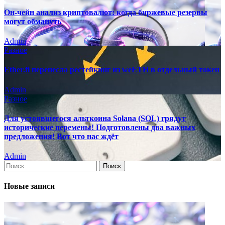
Он-чейн анализ криптовалют: когда биржевые резервы
могут обмануть
Admin
Разное
Ether.fi перенесла рестейкинг из weETH в отдельный токен
Admin
Разное
Для устоявшегося альткоина Solana (SOL) грядут
исторические перемены! Подготовлены два важных
предложения! Вот что нас ждёт
Admin
Найти:
Новые записи