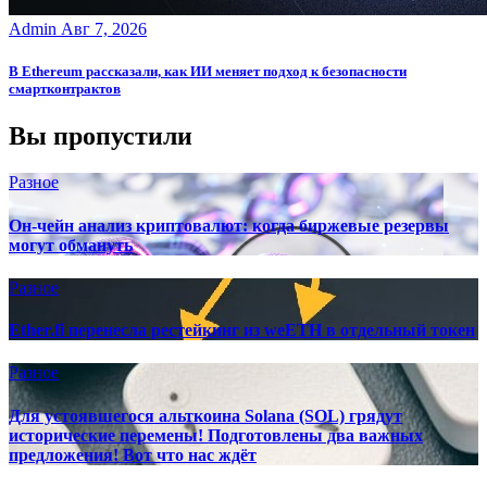
Admin
Авг 7, 2026
В Ethereum рассказали, как ИИ меняет подход к безопасности
смартконтрактов
Вы пропустили
Разное
Он-чейн анализ криптовалют: когда биржевые резервы
могут обмануть
Разное
Ether.fi перенесла рестейкинг из weETH в отдельный токен
Разное
Для устоявшегося альткоина Solana (SOL) грядут
исторические перемены! Подготовлены два важных
предложения! Вот что нас ждёт