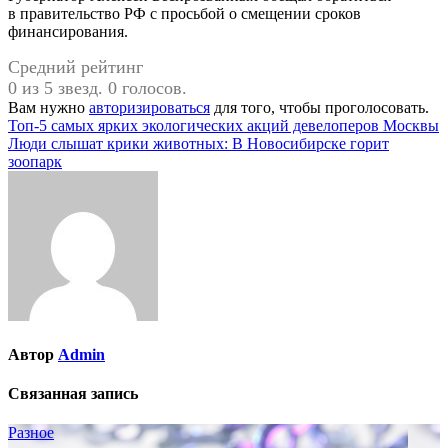
в правительство РФ с просьбой о смещении сроков
финансирования.
Средний рейтинг
0 из 5 звезд. 0 голосов.
Вам нужно
авторизироваться
для того, чтобы проголосовать.
Навигация
Топ-5 самых ярких экологических акций девелоперов Москвы
Люди слышат крики животных: В Новосибирске горит
по
зоопарк
записям
Автор
Admin
Связанная запись
Разное