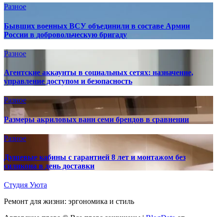
Разное
Бывших военных ВСУ объединили в составе Армии
России в добровольческую бригаду
Разное
Агентские аккаунты в социальных сетях: назначение,
управление доступом и безопасность
Разное
Размеры акриловых ванн семи брендов в сравнении
Разное
Душевые кабины с гарантией 8 лет и монтажом без
силикона в день доставки
Студия Уюта
Ремонт для жизни: эргономика и стиль