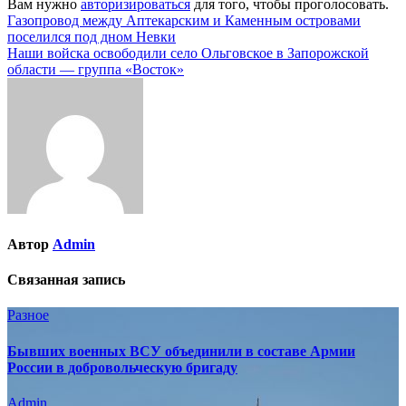
Вам нужно
авторизироваться
для того, чтобы проголосовать.
Навигация
Газопровод между Аптекарским и Каменным островами
поселился под дном Невки
по
Наши войска освободили село Ольговское в Запорожской
записям
области — группа «Восток»
Автор
Admin
Связанная запись
Разное
Бывших военных ВСУ объединили в составе Армии
России в добровольческую бригаду
Admin