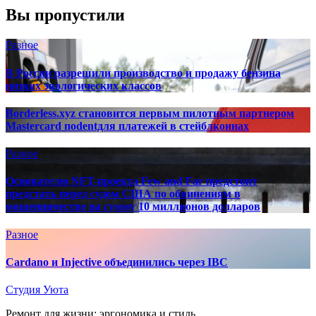
Вы пропустили
Разное
В России разрешили производство и продажу бензина
низких экологических классов
Borderless.xyz становится первым пилотным партнером
Mastercard поdentдля платежей в стейблкоинах
Разное
Основателю NFT-проекта Few and Far предстоит
предстать перед судом США по обвинениям в
мошенничестве на сумму 10 миллионов долларов
Разное
Cardano и Injective объединились через IBC
Студия Уюта
Ремонт для жизни: эргономика и стиль