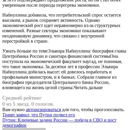
умеренным после периода перегрева экономики.
Набиуллина добавила, что потребительский спрос остается
высоким, а рынок сохраняет активность. Однако
экономический рост идет неравномерно из-за структурных
изменений. Разные секторы экономики показывают
неодинаковую динамику, что связано с внутренней
перестройкой в стране.
Узнать больше по темеЭльвира Набиуллина: биография главы
Центробанка России и санитара финансовой системыОна
поступила на экономический факультет наугад, не понимая,
что такое экономика. За десятки лет в профессии Эльвира
Набиуллина добилась высот: ей довелось поработать и
профильным министром, и в банках. Собрали главное из
биографии председателя Центрального банка России,
влияющего на жизнь целой страны.Читать дальше
Средний рейтинг
0 из 5 звезд. 0 голосов.
Вам нужно
авторизироваться
для того, чтобы проголосовать.
Навигация
Трамп заявил, что Путин подвел его
Путин: Ключевые задачи России — победа в СВО и рост
по
демографии