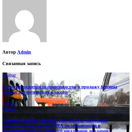
записям
Автор
Admin
Связанная запись
Разное
В России разрешили производство и продажу бензина
низких экологических классов
Admin
Разное
Основателю NFT-проекта Few and Far предстоит
предстать перед судом США по обвинениям в
мошенничестве на сумму 10 миллионов долларов