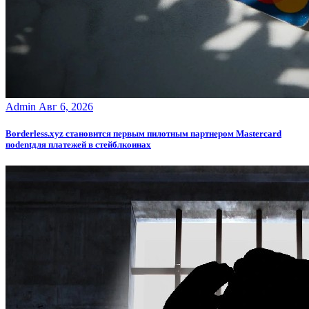
Admin
Авг 6, 2026
Borderless.xyz становится первым пилотным партнером Mastercard
поdentдля платежей в стейблкоинах