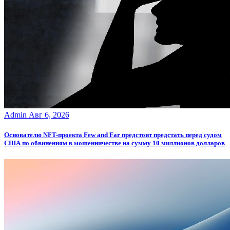
Admin
Авг 6, 2026
Основателю NFT-проекта Few and Far предстоит предстать перед судом
США по обвинениям в мошенничестве на сумму 10 миллионов долларов