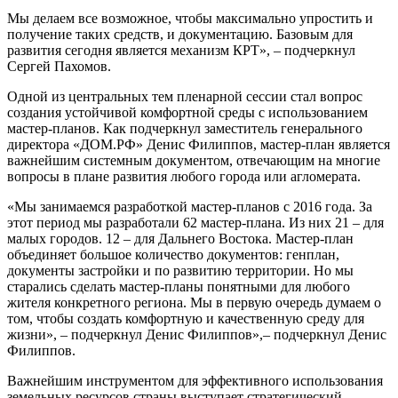
Мы делаем все возможное, чтобы максимально упростить и
получение таких средств, и документацию. Базовым для
развития сегодня является механизм КРТ», – подчеркнул
Сергей Пахомов.
Одной из центральных тем пленарной сессии стал вопрос
создания устойчивой комфортной среды с использованием
мастер-планов. Как подчеркнул заместитель генерального
директора «ДОМ.РФ» Денис Филиппов, мастер-план является
важнейшим системным документом, отвечающим на многие
вопросы в плане развития любого города или агломерата.
«Мы занимаемся разработкой мастер-планов с 2016 года. За
этот период мы разработали 62 мастер-плана. Из них 21 – для
малых городов. 12 – для Дальнего Востока. Мастер-план
объединяет большое количество документов: генплан,
документы застройки и по развитию территории. Но мы
старались сделать мастер-планы понятными для любого
жителя конкретного региона. Мы в первую очередь думаем о
том, чтобы создать комфортную и качественную среду для
жизни», – подчеркнул Денис Филиппов»,– подчеркнул Денис
Филиппов.
Важнейшим инструментом для эффективного использования
земельных ресурсов страны выступает стратегический