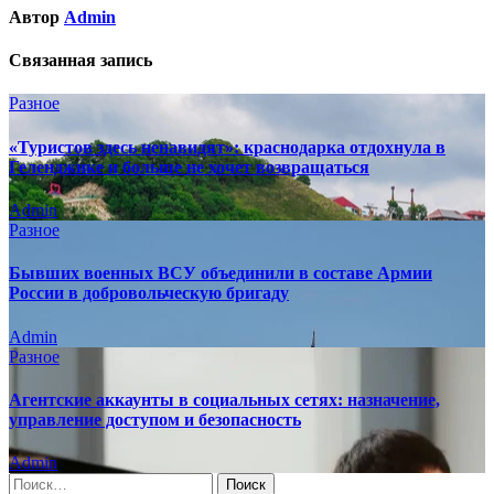
Автор
Admin
Связанная запись
Разное
«Туристов здесь ненавидят»: краснодарка отдохнула в
Геленджике и больше не хочет возвращаться
Admin
Разное
Бывших военных ВСУ объединили в составе Армии
России в добровольческую бригаду
Admin
Разное
Агентские аккаунты в социальных сетях: назначение,
управление доступом и безопасность
Admin
Найти: