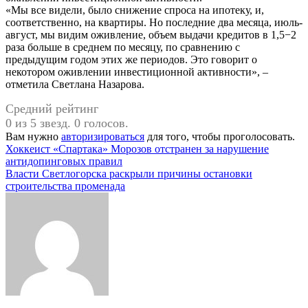
«Мы все видели, было снижение спроса на ипотеку, и,
соответственно, на квартиры. Но последние два месяца, июль-
август, мы видим оживление, объем выдачи кредитов в 1,5−2
раза больше в среднем по месяцу, по сравнению с
предыдущим годом этих же периодов. Это говорит о
некотором оживлении инвестиционной активности», –
отметила Светлана Назарова.
Средний рейтинг
0 из 5 звезд. 0 голосов.
Вам нужно
авторизироваться
для того, чтобы проголосовать.
Навигация
Хоккеист «Спартака» Морозов отстранен за нарушение
антидопинговых правил
по
Власти Светлогорска раскрыли причины остановки
записям
строительства променада