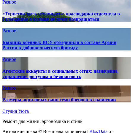
Разное
«Туристов здесь ненавидят»: краснодарка отдохнула в
Геленджике и больше не хочет возвращаться
Разное
Бывших военных ВСУ объединили в составе Армии
России в добровольческую бригаду
Разное
Агентские аккаунты в социальных сетях: назначение,
управление доступом и безопасность
Разное
Размеры акриловых ванн семи брендов в сравнении
Студия Уюта
Ремонт для жизни: эргономика и стиль
Авторские права © Все права защищены
|
BlogData
от