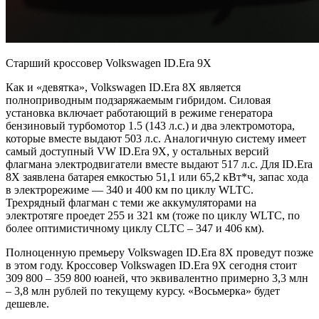
Старший кроссовер Volkswagen ID.Era 9X
Как и «девятка», Volkswagen ID.Era 8X является
полноприводным подзаряжаемым гибридом. Силовая
установка включает работающий в режиме генератора
бензиновый турбомотор 1.5 (143 л.с.) и два электромотора,
которые вместе выдают 503 л.с. Аналогичную систему имеет
самый доступный VW ID.Era 9X, у остальных версий
флагмана электродвигатели вместе выдают 517 л.с. Для ID.Era
8X заявлена батарея емкостью 51,1 или 65,2 кВт*ч, запас хода
в электрорежиме — 340 и 400 км по циклу WLTC.
Трехрядный флагман с теми же аккумуляторами на
электротяге проедет 255 и 321 км (тоже по циклу WLTC, по
более оптимистичному циклу CLTC – 347 и 406 км).
Полноценную премьеру Volkswagen ID.Era 8X проведут позже
в этом году. Кроссовер Volkswagen ID.Era 9X сегодня стоит
309 800 – 359 800 юаней, что эквивалентно примерно 3,3 млн
– 3,8 млн рублей по текущему курсу. «Восьмерка» будет
дешевле.