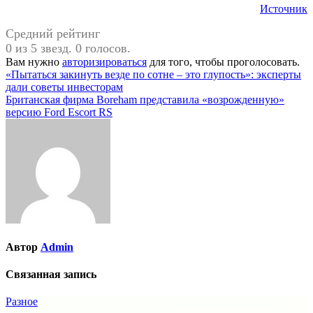
Источник
Средний рейтинг
0 из 5 звезд. 0 голосов.
Вам нужно
авторизироваться
для того, чтобы проголосовать.
Навигация
«Пытаться закинуть везде по сотне – это глупость»: эксперты
дали советы инвесторам
по
Британская фирма Boreham представила «возрожденную»
записям
версию Ford Escort RS
Автор
Admin
Связанная запись
Разное