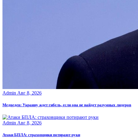
Admin
Авг 8, 2026
Медведев: Украину ждет гибель, если она не найдет разумных лидеров
Admin
Авг 8, 2026
Атаки БПЛА: страховщики потирают руки