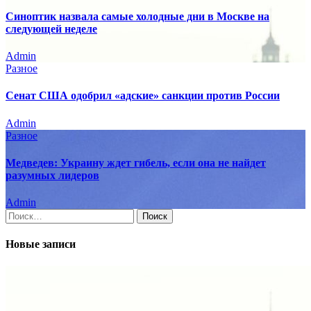
Синоптик назвала самые холодные дни в Москве на
следующей неделе
Admin
Разное
Сенат США одобрил «адские» санкции против России
Admin
Разное
Медведев: Украину ждет гибель, если она не найдет
разумных лидеров
Admin
Найти:
Новые записи