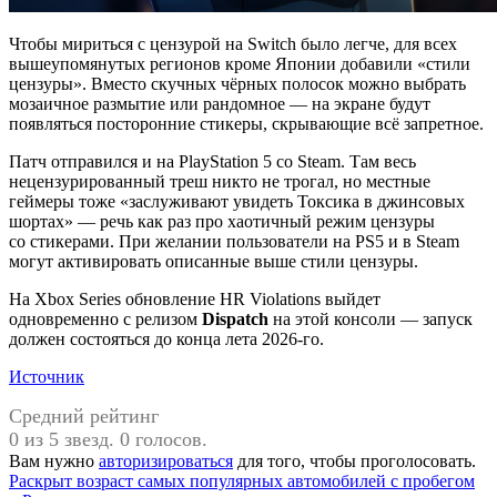
Чтобы мириться с цензурой на Switch было легче, для всех
вышеупомянутых регионов кроме Японии добавили «стили
цензуры». Вместо скучных чёрных полосок можно выбрать
мозаичное размытие или рандомное — на экране будут
появляться посторонние стикеры, скрывающие всё запретное.
Патч отправился и на PlayStation 5 со Steam. Там весь
нецензурированный треш никто не трогал, но местные
геймеры тоже «заслуживают увидеть Токсика в джинсовых
шортах» — речь как раз про хаотичный режим цензуры
со стикерами. При желании пользователи на PS5 и в Steam
могут активировать описанные выше стили цензуры.
На Xbox Series обновление HR Violations выйдет
одновременно с релизом
Dispatch
на этой консоли — запуск
должен состояться до конца лета 2026-го.
Источник
Средний рейтинг
0 из 5 звезд. 0 голосов.
Вам нужно
авторизироваться
для того, чтобы проголосовать.
Навигация
Раскрыт возраст самых популярных автомобилей с пробегом