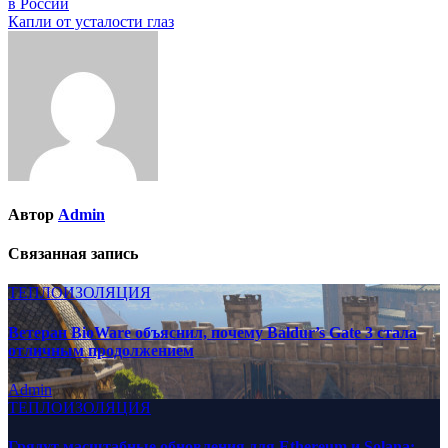
в России
по
Капли от усталости глаз
записям
Автор
Admin
Связанная запись
ТЕПЛОИЗОЛЯЦИЯ
Ветеран BioWare объяснил, почему Baldur’s Gate 3 стала
отличным продолжением
Admin
ТЕПЛОИЗОЛЯЦИЯ
Грядут масштабные обновления для Ethereum и Solana: