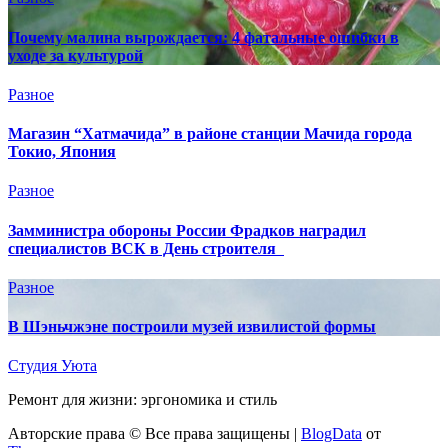
Почему малина вырождается: 4 фатальные ошибки в
уходе за культурой
Разное
Магазин “Хатмачида” в районе станции Мачида города
Токио, Япония
Разное
Замминистра обороны России Фрадков наградил
специалистов ВСК в День строителя
Разное
В Шэньчжэне построили музей извилистой формы
Студия Уюта
Ремонт для жизни: эргономика и стиль
Авторские права © Все права защищены
|
BlogData
от