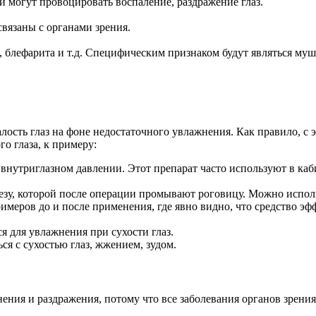
 могут провоцировать воспаление, раздражение глаз.
вязаны с органами зрения.
блефарита и т.д. Специфическим признаком будут являться муш
лость глаз на фоне недостаточного увлажнения. Как правило, с э
о глаза, к примеру:
внутриглазном давлении. Этот препарат часто используют в каб
езу, которой после операции промывают роговицу. Можно исполь
еров до и после применения, где явно видно, что средство эфф
я для увлажнения при сухости глаз.
я с сухостью глаз, жжением, зудом.
ения и раздражения, потому что все заболевания органов зрен