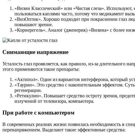
«Визин Классический» или «Чистая слеза». Используют, е
пользоваться каплями часто, потому что медикамент выз
«ВизОптик». Хорошо подходит при покраснении глаз людя
повышают зрение.
«Корнерегель». Аналог (дженерик) «Визина» с более низк
Снимающие напряжение
Усталость глаз проявляется, как правило, из-за длительного на
этого применяются такие препараты:
«Актипол». Один из вариантов интерферона, который уст
«Таурин». Это средство с накопительным эффектом. Суть 
регенерации.
«Ретикулин». Повышает средство остроту зрения, предот
излучений от телевизора, компьютера.
При работе с компьютером
В современных реалиях жизни появилась необходимость в спец
перенапряжением. Выделают такие эффективные средства: