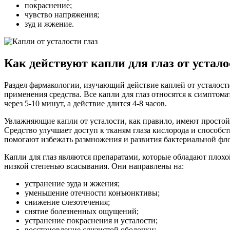
покраснение;
чувство напряжения;
зуд и жжение.
Как действуют капли для глаз от устал
Раздел фармакологии, изучающий действие каплей от усталости
применения средства. Все капли для глаз относятся к симпто
через 5-10 минут, а действие длится 4-8 часов.
Увлажняющие капли от усталости, как правило, имеют простой
Средство улучшает доступ к тканям глаза кислорода и способс
помогают избежать размножения и развития бактериальной фл
Капли для глаз являются препаратами, которые обладают плох
низкой степенью всасывания. Они направлены на:
устранение зуда и жжения;
уменьшение отечности конъюнктивы;
снижение слезотечения;
снятие болезненных ощущений;
устранение покраснения и усталости;
восстановление слизистой оболочки;