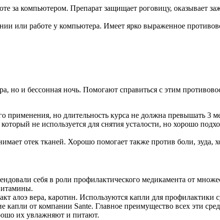
оте за компьютером. Препарат защищает роговицу, оказывает за
ении или работе у компьютера. Имеет ярко выраженное противо
ера, но и бессонная ночь. Помогают справиться с этим противов
о применения, но длительность курса не должна превышать 3 ме
оторый не используется для снятия усталости, но хорошо подх
имает отек тканей. Хорошо помогает также против боли, зуда, 
мендовали себя в роли профилактического медикамента от множе
 витамины.
акт алоэ вера, каротин. Используются капли для профилактики су
ие капли от компании Sante. Главное преимущество всех эти ср
рошо их увлажняют и питают.