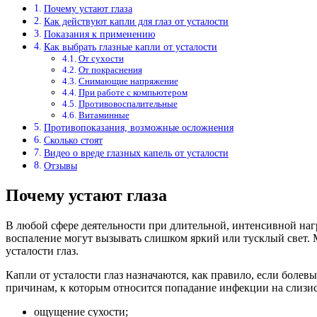
Почему устают глаза
Как действуют капли для глаз от усталости
Показания к применению
Как выбрать глазные капли от усталости
От сухости
От покраснения
Снимающие напряжение
При работе с компьютером
Противовоспалительные
Витаминные
Противопоказания, возможные осложнения
Сколько стоят
Видео о вреде глазных капель от усталости
Отзывы
Почему устают глаза
В любой сфере деятельности при длительной, интенсивной нагр
воспаление могут вызывать слишком яркий или тусклый свет.
усталости глаз.
Капли от усталости глаз назначаются, как правило, если боле
причинам, к которым относится попадание инфекции на слизис
ощущение сухости;