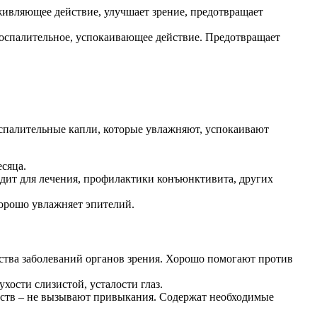
живляющее действие, улучшает зрение, предотвращает
воспалительное, успокаивающее действие. Предотвращает
оспалительные капли, которые увлажняют, успокаивают
сяца.
одит для лечения, профилактики конъюнктивита, других
хорошо увлажняет эпителий.
ства заболеваний органов зрения. Хорошо помогают против
хости слизистой, усталости глаз.
едств – не вызывают привыкания. Содержат необходимые