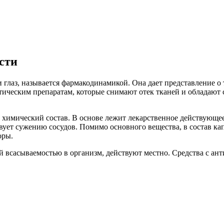
ости
 глаз, называется фармакодинамикой. Она дает представление о
матическим препаратам, которые снимают отек тканей и обладаю
 химический состав. В основе лежит лекарственное действующее
твует сужению сосудов. Помимо основного вещества, в состав к
оры.
ой всасываемостью в организм, действуют местно. Средства с 