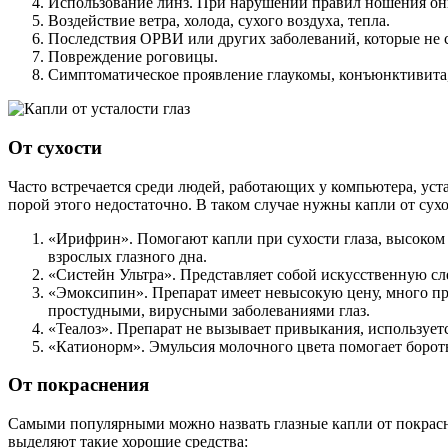
Использование линз. При нарушении правил ношения они
Воздействие ветра, холода, сухого воздуха, тепла.
Последствия ОРВИ или других заболеваний, которые не с
Повреждение роговицы.
Симптоматическое проявление глаукомы, конъюнктивита, 
От сухости
Часто встречается среди людей, работающих у компьютера, уста
порой этого недостаточно. В таком случае нужны капли от сухог
«Ирифрин». Помогают капли при сухости глаза, высоком 
взрослых глазного дна.
«Систейн Ультра». Представляет собой искусственную сл
«Эмоксипин». Препарат имеет невысокую цену, много прим
простудными, вирусными заболеваниями глаз.
«Теалоз». Препарат не вызывает привыкания, используетс
«Катионорм». Эмульсия молочного цвета помогает боротьс
От покраснения
Самыми популярными можно назвать глазные капли от покрасн
выделяют такие хорошие средства: