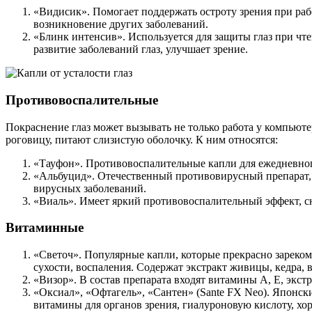
«Видисик». Помогает поддержать остроту зрения при раб
возникновение других заболеваний.
«Блинк интенсив». Используется для защиты глаз при чт
развитие заболеваний глаз, улучшает зрение.
Противовоспалительные
Покраснение глаз может вызывать не только работа у компьют
роговицу, питают слизистую оболочку. К ним относятся:
«Тауфон». Противовоспалительные капли для ежедневног
«Альбуцид». Отечественный противовирусный препарат, к
вирусных заболеваний.
«Виаль». Имеет яркий противовоспалительный эффект, сн
Витаминные
«Светоч». Популярные капли, которые прекрасно зареко
сухости, воспаления. Содержат экстракт живицы, кедра,
«Визор». В состав препарата входят витамины А, Е, экстр
«Оксиал», «Офтагель», «Сантен» (Sante FX Neo). Японск
витамины для органов зрения, гиалуроновую кислоту, хо