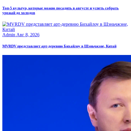
Топ-5 культур, которые можно посадить в августе и успеть собрать
урожай до холодов
Admin
Авг 8, 2026
MVRDV представляет арт-деревню Бихайлоу в Шэньчжэне, Китай