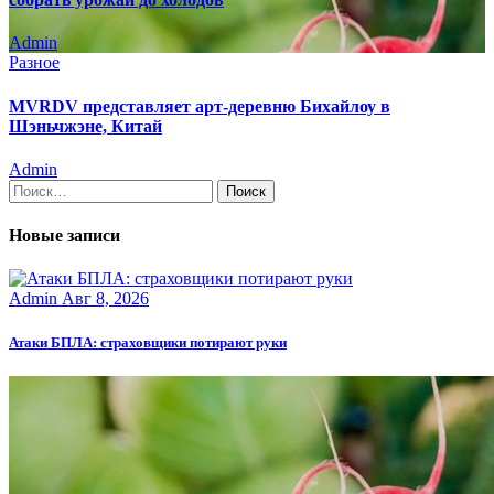
Admin
Разное
MVRDV представляет арт-деревню Бихайлоу в
Шэньчжэне, Китай
Admin
Найти:
Новые записи
Admin
Авг 8, 2026
Атаки БПЛА: страховщики потирают руки