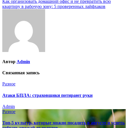
Как организовать домашний офис и не превратить всю
записям
квартиру в рабочую зону: 5 проверенных лайфхаков
Автор
Admin
Связанная запись
Разное
Атаки БПЛА: страховщики потирают руки
Admin
Разное
Топ-5 культур, которые можно посадить в августе и успеть
собрать урожай до холодов