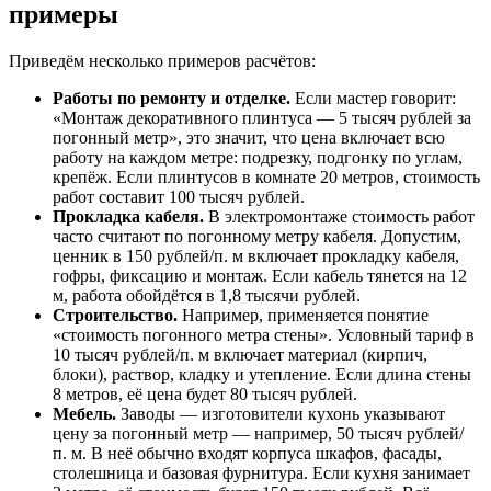
примеры
Приведём несколько примеров расчётов:
Работы по ремонту и отделке.
Если мастер говорит:
«Монтаж декоративного плинтуса — 5 тысяч рублей за
погонный метр», это значит, что цена включает всю
работу на каждом метре: подрезку, подгонку по углам,
крепёж. Если плинтусов в комнате 20 метров, стоимость
работ составит 100 тысяч рублей.
Прокладка кабеля.
В электромонтаже стоимость работ
часто считают по погонному метру кабеля. Допустим,
ценник в 150 рублей/п. м включает прокладку кабеля,
гофры, фиксацию и монтаж. Если кабель тянется на 12
м, работа обойдётся в 1,8 тысячи рублей.
Строительство.
Например, применяется понятие
«стоимость погонного метра стены». Условный тариф в
10 тысяч рублей/п. м включает материал (кирпич,
блоки), раствор, кладку и утепление. Если длина стены
8 метров, её цена будет 80 тысяч рублей.
Мебель.
Заводы — изготовители кухонь указывают
цену за погонный метр — например, 50 тысяч рублей/
п. м. В неё обычно входят корпуса шкафов, фасады,
столешница и базовая фурнитура. Если кухня занимает