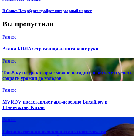
В Санкт-Петербурге пройдет интерьерный маркет
Вы пропустили
Разное
Атаки БПЛА: страховщики потирают руки
Разное
Топ-5 культур, которые можно посадить в августе и успеть
собрать урожай до холодов
Разное
MVRDV представляет арт-деревню Бихайлоу в
Шэньчжэне, Китай
Разное
Ефимов: начался основной этап строительства