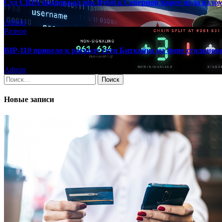
Суд США поддержал иск Bybit к Северной Корее из-за взлом
Admin
Разное
BIP-110 привело к расколу сети Биткойна на фоне столкно
Admin
Найти:
Новые записи