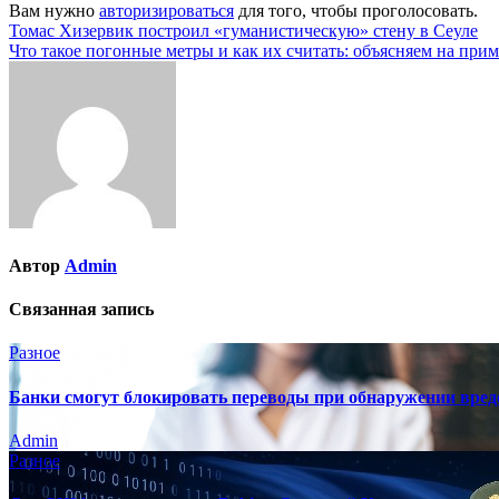
Вам нужно
авторизироваться
для того, чтобы проголосовать.
Навигация
Томас Хизервик построил «гуманистическую» стену в Сеуле
Что такое погонные метры и как их считать: объясняем на при
по
записям
Автор
Admin
Связанная запись
Разное
Банки смогут блокировать переводы при обнаружении вре
Admin
Разное