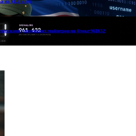
а на $1,5 млрд
вения конкурирующих майнеров на блоке 961632