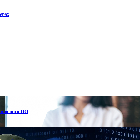
мерах
доносного ПО