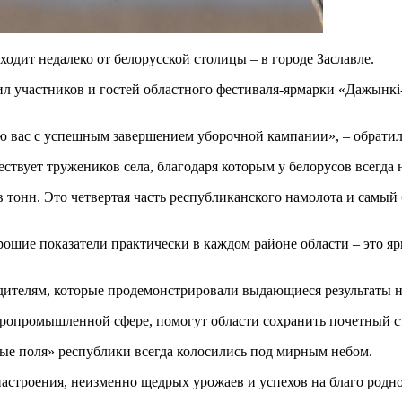
одит недалеко от белорусской столицы – в городе Заславле.
л участников и гостей областного фестиваля-ярмарки «Дажынкi-2
 вас с успешным завершением уборочной кампании», – обратилс
ствует тружеников села, благодаря которым у белорусов всегда н
онн. Это четвертая часть республиканского намолота и самый 
рошие показатели практически в каждом районе области – это яр
дителям, которые продемонстрировали выдающиеся результаты н
 агропромышленной сфере, помогут области сохранить почетный 
ые поля» республики всегда колосились под мирным небом.
строения, неизменно щедрых урожаев и успехов на благо родной