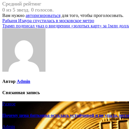
Средний рейтинг
0 из 5 звезд. 0 голосов.
Вам нужно
авторизироваться
для того, чтобы проголосовать.
Навигация
Рабыня Изаура спустилась в московское метро
Трамп подписал указ о внедрении «золотых карт» за 1млн долл
по
записям
Автор
Admin
Связанная запись
Разное
Почему цена биткоина осталась устойчивой и не упала, нес
Admin