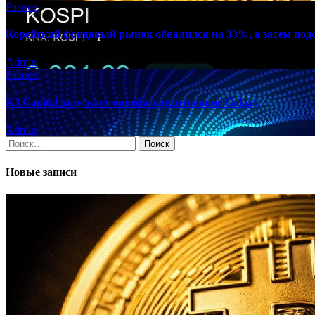
Разное
Корейский фондовый рынок обвалился на 33%, а затем по
Admin
Разное
K3 Capital запускает ончейн-кредитование Galaxy
Admin
Найти:
Новые записи