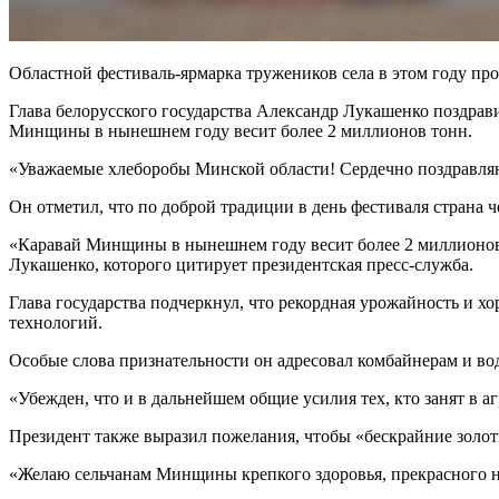
Областной фестиваль-ярмарка тружеников села в этом году прох
Глава белорусского государства Александр Лукашенко поздрави
Минщины в нынешнем году весит более 2 миллионов тонн.
«Уважаемые хлеборобы Минской области! Сердечно поздравляю
Он отметил, что по доброй традиции в день фестиваля страна че
«Каравай Минщины в нынешнем году весит более 2 миллионов т
Лукашенко, которого цитирует президентская пресс-служба.
Глава государства подчеркнул, что рекордная урожайность и хо
технологий.
Особые слова признательности он адресовал комбайнерам и во
«Убежден, что и в дальнейшем общие усилия тех, кто занят в
Президент также выразил пожелания, чтобы «бескрайние золот
«Желаю сельчанам Минщины крепкого здоровья, прекрасного на