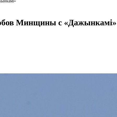
жынкамi»
робов Минщины с «Дажынкамi»