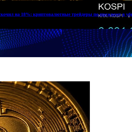
дскочил на 18%: криптовалютные трейдеры по-прежнему в у