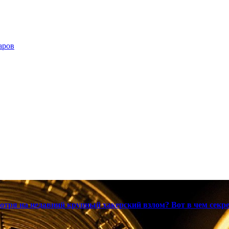
аров
мотря на недавний крупный хакерский взлом? Вот в чем секр