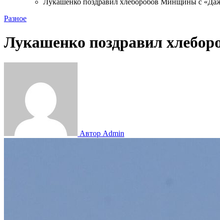
Лукашенко поздравил хлеборобов Минщины с «Да
Разное
Лукашенко поздравил хлебо
Автор Admin