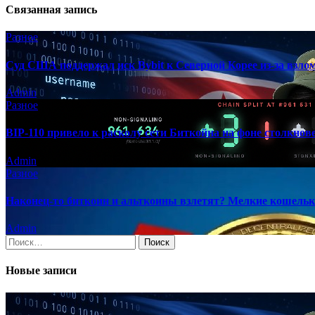
Связанная запись
Разное
Суд США поддержал иск Bybit к Северной Корее из-за взлом
Admin
Разное
BIP-110 привело к расколу сети Биткойна на фоне столкно
Admin
Разное
Наконец-то биткоин и альткоины взлетят? Мелкие кошельк
Admin
Найти:
Новые записи