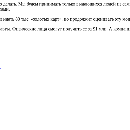
елать. Мы будем принимать только выдающихся людей из самых в
тами.
дать 80 тыс. «золотых карт», но продолжит оценивать эту моде
-карты. Физические лица смогут получить ее за $1 млн. А комп
»