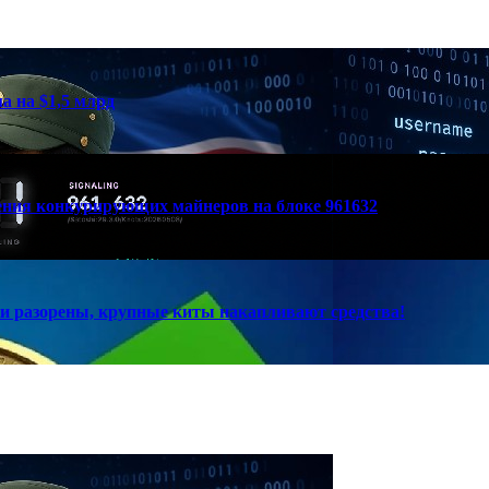
а на $1,5 млрд
вения конкурирующих майнеров на блоке 961632
и разорены, крупные киты накапливают средства!