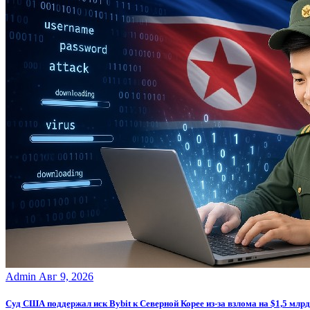
Admin
Авг 9, 2026
Суд США поддержал иск Bybit к Северной Корее из-за взлома на $1,5 млрд