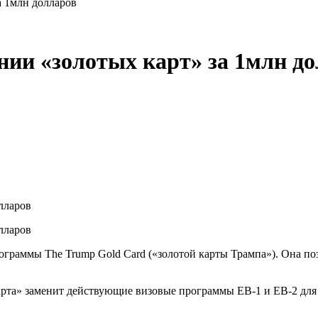
а 1млн долларов
нии «золотых карт» за 1млн д
раммы The Trump Gold Card («золотой карты Трампа»). Она поз
арта» заменит действующие визовые программы EB-1 и EB-2 для