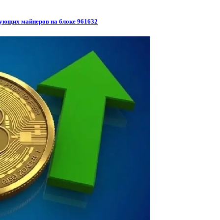
рующих майнеров на блоке 961632