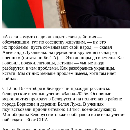
«А если кому-то надо оправдать свои действия —
обезумевшим, тут по соседству живущим, — ну, это
их проблемы, пусть обманывают свой народ, — сказал
Александр Лукашенко на церемонии вручения госнаград
военным (цитата по БелТА). — Это до поры до времени. Как
говорил, поляки, литовцы, латыши — умные люди,
разберутся, в чем проблемы. Как разобрались украинцы,
кстати. Мы от них меньше проблем имеем, хотя там идет
война».
С 12 по 16 сентября в Белоруссии проходят российско-
белорусские военные учения «Запад-2025». Основные
мероприятия проходят в Белоруссии на полигонах в районе
города Борисова и деревни Белая Лужа. В учениях
поучаствовали приблизительно 13 тыс. военнослужащих.
Минобороны Белоруссии также сообщало о визите на учения
наблюдателей от США.
Узнать больше по темеАлександр Лукашенко: биография