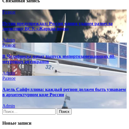
Связанная запись
Разное
Путин предупреждал: Россия одним ударом разнесла
логистику ВСУ. «Жаркая ночь»
Admin
Разное
В Челябинске начат выпуск импортозамещающих 40-
метровых автокранов
Admin
Разное
Адель Сайфуллина: каждый регион должен быть узнаваем
в архитектурном коде России
Admin
Найти:
Новые записи