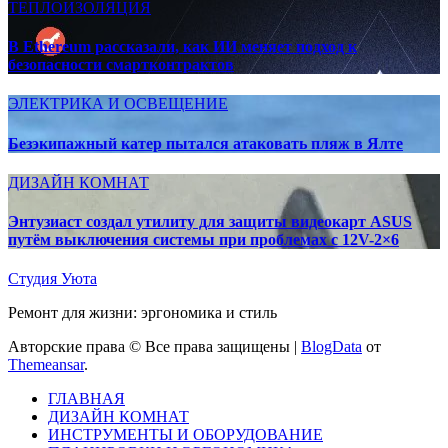
ТЕПЛОИЗОЛЯЦИЯ
В Ethereum рассказали, как ИИ меняет подход к
безопасности смартконтрактов
ЭЛЕКТРИКА И ОСВЕЩЕНИЕ
Безэкипажный катер пытался атаковать пляж в Ялте
ДИЗАЙН КОМНАТ
Энтузиаст создал утилиту для защиты видеокарт ASUS
путём выключения системы при проблемах с 12V-2×6
Студия Уюта
Ремонт для жизни: эргономика и стиль
Авторские права © Все права защищены
|
BlogData
от
Themeansar
.
ГЛАВНАЯ
ДИЗАЙН КОМНАТ
ИНСТРУМЕНТЫ И ОБОРУДОВАНИЕ