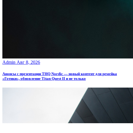
Admin
Авг 8, 2026
Анонсы с презентации THQ Nordic — новый контент для ремейка
«Готики», обновление Titan Quest II и не только