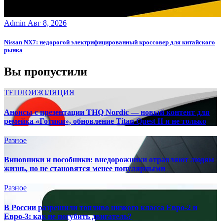
Admin
Авг 8, 2026
Nissan NX7: недорогой электрифицированный кроссовер для китайского
рынка
Вы пропустили
ТЕПЛОИЗОЛЯЦИЯ
Анонсы с презентации THQ Nordic — новый контент для
ремейка «Готики», обновление Titan Quest II и не только
Разное
Виновники и пособники: внедорожники отравляют людям
жизнь, но не становятся менее популярными
Разное
В России разрешили топливо низкого класса Евро-2 и
Евро-3: как не погубить двигатель?