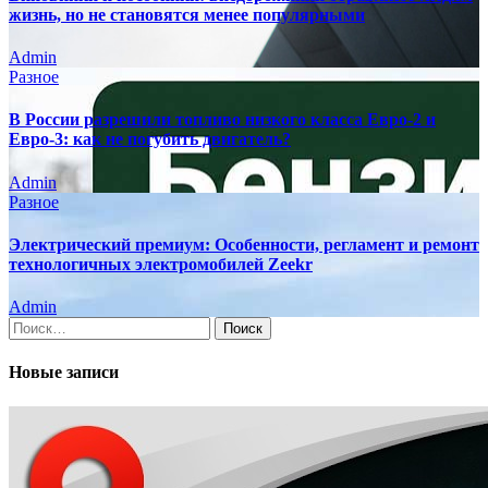
жизнь, но не становятся менее популярными
Admin
Разное
В России разрешили топливо низкого класса Евро-2 и
Евро-3: как не погубить двигатель?
Admin
Разное
Электрический премиум: Особенности, регламент и ремонт
технологичных электромобилей Zeekr
Admin
Найти:
Новые записи