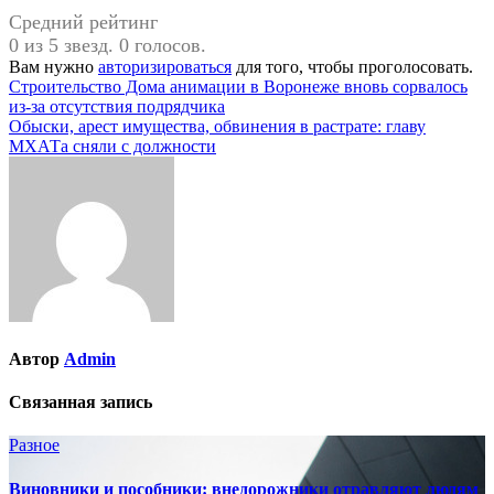
Средний рейтинг
0 из 5 звезд. 0 голосов.
Вам нужно
авторизироваться
для того, чтобы проголосовать.
Навигация
Строительство Дома анимации в Воронеже вновь сорвалось
из-за отсутствия подрядчика
по
Обыски, арест имущества, обвинения в растрате: главу
записям
МХАТа сняли с должности
Автор
Admin
Связанная запись
Разное
Виновники и пособники: внедорожники отравляют людям