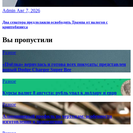
Admin
Авг 7, 2026
Два сенатора предлолжили освободить Трампа от налогов с
криптобизнеса
Вы пропустили
Разное
«Пчёлка» вернулась и готова всех покусать: представлен
новый Dodge Charger Super Bee
Разное
Курсы валют 8 августа: рубль упал к доллару и евро
Разное
Алюминиевый профиль по чертежам: особенности
изготовления и применения