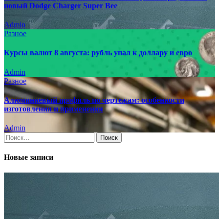
новый Dodge Charger Super Bee
Admin
Разное
Курсы валют 8 августа: рубль упал к доллару и евро
Admin
Разное
Алюминиевый профиль по чертежам: особенности
изготовления и применения
Admin
Найти:
Новые записи