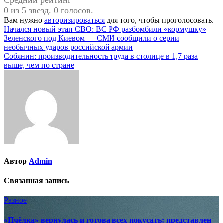
0 из 5 звезд. 0 голосов.
Вам нужно
авторизироваться
для того, чтобы проголосовать.
Навигация
Начался новый этап СВО: ВС РФ разбомбили «кормушку»
Зеленского под Киевом — СМИ сообщили о серии
по
необычных ударов российской армии
записям
Собянин: производительность труда в столице в 1,7 раза
выше, чем по стране
Автор
Admin
Связанная запись
Разное
«Пчёлка» вернулась и готова всех покусать: представлен