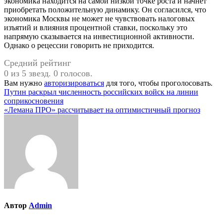
экономика находится на самой низкой точке роста и начнет
приобретать положительную динамику. Он согласился, что
экономика Москвы не может не чувствовать налоговых
изъятий и влияния процентной ставки, поскольку это
напрямую сказывается на инвестиционной активности.
Однако о рецессии говорить не приходится.
Средний рейтинг
0 из 5 звезд. 0 голосов.
Вам нужно
авторизироваться
для того, чтобы проголосовать.
Навигация
Путин раскрыл численность российских войск на линии
соприкосновения
по
«Лемана ПРО» рассчитывает на оптимистичный прогноз
записям
Автор
Admin