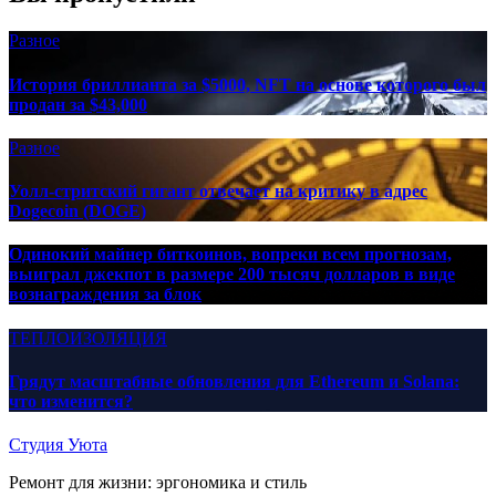
Разное
История бриллианта за $5000, NFT на основе которого был
продан за $43,000
Разное
Уолл-стритский гигант отвечает на критику в адрес
Dogecoin (DOGE)
Одинокий майнер биткоинов, вопреки всем прогнозам,
выиграл джекпот в размере 200 тысяч долларов в виде
вознаграждения за блок
ТЕПЛОИЗОЛЯЦИЯ
Грядут масштабные обновления для Ethereum и Solana:
что изменится?
Студия Уюта
Ремонт для жизни: эргономика и стиль