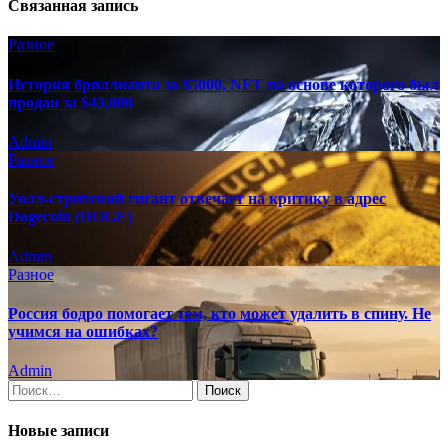
Связанная запись
Разное
История бриллианта за $5000, NFT на основе которого был
продан за $43,000
Admin
Разное
Уолл-стритский гигант отвечает на критику в адрес
Dogecoin (DOGE)
Admin
Разное
Россия бодро помогает тем, кто может удалить в спину. Не
учимся на ошибках?
Admin
Найти:
Новые записи