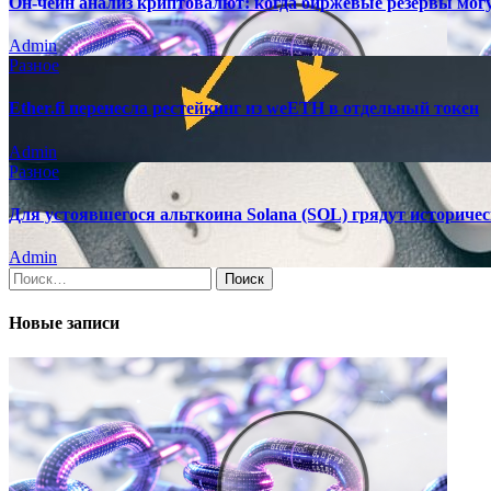
Он-чейн анализ криптовалют: когда биржевые резервы мог
Admin
Разное
Ether.fi перенесла рестейкинг из weETH в отдельный токен
Admin
Разное
Для устоявшегося альткоина Solana (SOL) грядут историче
Admin
Найти:
Новые записи