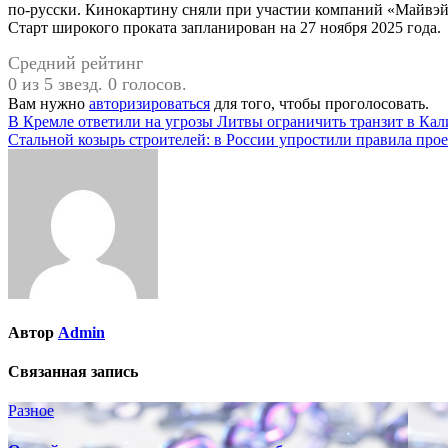
по-русски. Кинокартину сняли при участии компаний «Майвэйс
Старт широкого проката запланирован на 27 ноября 2025 года.
Средний рейтинг
0 из 5 звезд. 0 голосов.
Вам нужно
авторизироваться
для того, чтобы проголосовать.
Навигация
В Кремле ответили на угрозы Литвы ограничить транзит в Ка
Стальной козырь строителей: в России упростили правила про
по
записям
Автор
Admin
Связанная запись
Разное