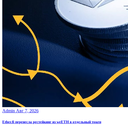
Admin
Авг 7, 2026
Ether.fi перенесла рестейкинг из weETH в отдельный токен