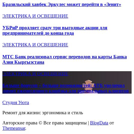
Бразильский хавбек Эркулес может перейти в «Зенит»
ЭЛЕКТРИКА И ОСВЕЩЕНИЕ
УБРиР продляет сразу три выгодные акции для
предпринимателей до конца года
ЭЛЕКТРИКА И ОСВЕЩЕНИЕ
МТС Банк реализовал сервис переводов на карты Банка
Азии Кыргызстана
ЭЛЕКТРИКА И ОСВЕЩЕНИЕ
Больше бонусов – больше возможностей: АТБ увеличил
лимит ежемесячного кэшбэка для премиальных клиентов
Студия Уюта
Ремонт для жизни: эргономика и стиль
Авторские права © Все права защищены
|
BlogData
от
Themeansar
.