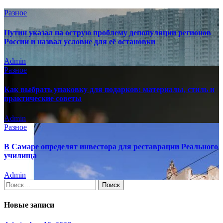
Разное
Путин указал на острую проблему депопуляции регионов
России и назвал условие для её остановки
Admin
Разное
Как выбрать упаковку для подарков: материалы, стиль и
практические советы
Admin
Разное
В Самаре определят инвестора для реставрации Реального
училища
Admin
Найти:
Новые записи