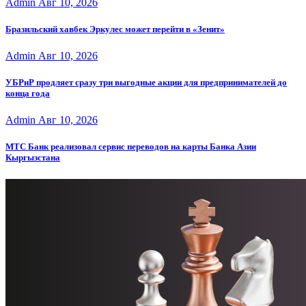
Admin
Авг 10, 2026
Бразильский хавбек Эркулес может перейти в «Зенит»
Admin
Авг 10, 2026
УБРиР продляет сразу три выгодные акции для предпринимателей до
конца года
Admin
Авг 10, 2026
МТС Банк реализовал сервис переводов на карты Банка Азии
Кыргызстана