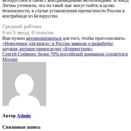
Белоруссией в связи с контрабандными метеозондами. В МИД
Литвы уточнили, что на такой шаг могут пойти в целях
безопасности, в случае установления причастности России к
контрабанде из Белоруссии.
Средний рейтинг
0 из 5 звезд. 0 голосов.
Вам нужно
авторизироваться
для того, чтобы проголосовать.
Навигация
«Невидимое для врага»: в России заявили о разработке
оружия, которое превосходит «Буревестник»
по
Сергей Собянин: более 70% российской анимации создается в
записям
Москве
Автор
Admin
Связанная запись