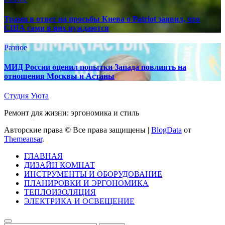
Трамп в ответ на просьбы Киева о Patriot заявил, что
США сами в них нуждаются
Разное
МИД России оценил попытки Запада повлиять на
отношения Москвы и Астаны
Студия Уюта
Ремонт для жизни: эргономика и стиль
Авторские права © Все права защищены
|
BlogData
от
Themeansar
.
ГЛАВНАЯ
ДИЗАЙН КОМНАТ
ИНСТРУМЕНТЫ И ОБОРУДОВАНИЕ
ПЛАНИРОВКИ И ЭРГОНОМИКА
ТЕПЛОИЗОЛЯЦИЯ
ЭЛЕКТРИКА И ОСВЕЩЕНИЕ